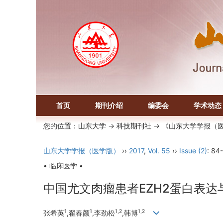
首页
期刊介绍
编委会
学术动态
您的位置：
山东大学
->
科技期刊社
-> 《山东大学学报（
山东大学学报（医学版）
››
2017
,
Vol. 55
››
Issue (2)
: 84-
• 临床医学 •
中国尤文肉瘤患者EZH2蛋白表
1
1
1,2
1,2
张希英
,翟春颜
,李劲松
,韩博