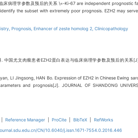
的关系 \=-Ki-67 are independent prognostic factors i
identify the subset with extremely poor prognosis. EZH2 may serve
istry,
Prognosis,
Enhancer of zeste homolog 2,
Clinicopathology
. 中国尤文肉瘤患者EZH2蛋白表达与临床病理学参数及预后的关系[J]. 
n, LI Jingsong, HAN Bo. Expression of EZH2 in Chinese Ewing sarco
al parameters and prognosis[J]. JOURNAL OF SHANDONG UNIVER
|
Reference Manager
|
ProCite
|
BibTeX
|
RefWorks
journal.sdu.edu.cn/CN/10.6040/j.issn.1671-7554.0.2016.446