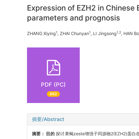
Expression of EZH2 in Chinese E
parameters and prognosis
1
1
1,2
ZHANG Xiying
, ZHAI Chunyan
, LI Jingsong
, HAN B
PDF (PC)
682
摘要/Abstract
摘要：
目的
探讨果蝇zeste增强子同源物2(EZH2)