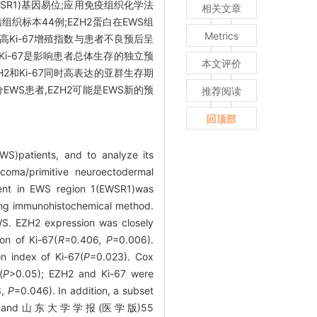
WSR1)基因易位;应用免疫组织化学法
相关文章
组织标本44例;EZH2蛋白在EWS组
Metrics
达和高Ki-67增殖指数与患者不良预后呈
H2和Ki-67是影响患者总体生存的独立预
本文评价
ZH2和Ki-67同时高表达的亚群生存期
EWS患者,EZH2可能是EWS新的预
推荐阅读
回顶部
S)patients, and to analyze its
oma/primitive neuroectodermal
ment in EWS region 1(EWSR1)was
sing immunohistochemical method.
S. EZH2 expression was closely
on of Ki-67(
R=
0
.
406
, P
=0.006).
on index of Ki-67(
P
=0.023). Cox
(
P
>0.05); EZH2 and Ki-67 were
3,
P
=0.046). In addition, a subset
 and 山 东 大 学 学 报 (医 学 版)55