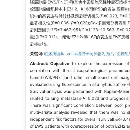
胚层肿瘤(EWS/PNET)和其他小圆细胞恶性肿瘤石蜡标
检测肿瘤组织标本中EZH2、Ki-67和P53的表达;应用Kap
织中的高表达与肺转移及预后密切相关(
P=
0
.
023
, P
=0
显著相关性(
P=
0
.
006
, P
=0.023);Cox多因素分析
后判定因子(
HR
=3.467, 95%
CI
=1.138~10.563,
P
=0.0
最短(
P
=0.012)。
结论
EZH2和Ki-67的表达是EWS
后标志物。
关键词:
临床病理学,
zeste增强子同源物2,
预后,
免疫组
Abstract:
Objective
To explore the expression of
correlation with the clinicopathological paramet
tumor(EWS/PNET)and other small round cell mali
evaluated using fluorescence in situ hybridizatio
Survival analysis was performed with Kaplan-Mei
related to lung metastasis(
P
=0.023)and prognosis(
There was significant correlation between poor p
multivariate analysis revealed that there was no s
independent risk factors for overall survival(
HR
=3.4
of EWS patients with overexpression of both EZH2 an