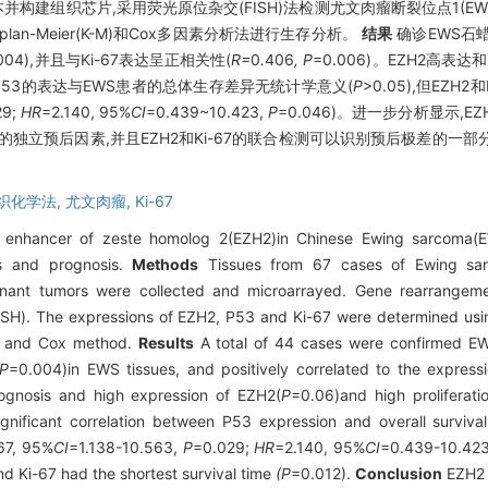
本并构建组织芯片,采用荧光原位杂交(FISH)法检测尤文肉瘤断裂位点1(E
lan-Meier(K-M)和Cox多因素分析法进行生存分析。
结果
确诊EWS石蜡
.004),并且与Ki-67表达呈正相关性(
R=
0
.
406
, P
=0.006)。EZH2高表
表明,P53的表达与EWS患者的总体生存差异无统计学意义(
P
>0.05),但EZ
29;
HR
=2.140, 95%
CI
=0.439~10.423,
P
=0.046)。进一步分析显示,E
患者的独立预后因素,并且EZH2和Ki-67的联合检测可以识别预后极差的一部分
织化学法,
尤文肉瘤,
Ki-67
 enhancer of zeste homolog 2(EZH2)in Chinese Ewing sarcoma(EW
ers and prognosis.
Methods
Tissues from 67 cases of Ewing sarc
gnant tumors were collected and microarrayed. Gene rearrange
n(FISH). The expressions of EZH2, P53 and Ki-67 were determined u
er and Cox method.
Results
A total of 44 cases were confirmed EW
P
=0.004)in EWS tissues, and positively correlated to the expressi
rognosis and high expression of EZH2(
P
=0.06)and high proliferati
ignificant correlation between P53 expression and overall survival
67, 95%
CI
=1.138-10.563,
P
=0.029;
HR
=2.140, 95%
CI
=0.439-10.42
d Ki-67 had the shortest survival time
(P
=0.012).
Conclusion
EZH2