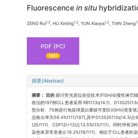
Fluorescence
in situ
hybridizati
1,2
1,2
1,2
1
ZENG Rui
, HU Xinting
, YUN Xiaoya
, TIAN Zheng
PDF (PC)
1041
摘要/Abstract
摘要：
目的
探讨荧光原位杂交技术(FISH)在慢性淋巴
收治的197例CLL患者采用 RB1(13q14.1)、D13S25(1
型分析、75例进行免疫球蛋白重链可变区(IGHV)突变
总检出率为56.4%(111/197),其中D13S25(13q14.3)占63.1
(25/111)、CSP12(+12)占13.5%(15/111)。同
染色体异常患者占16.2%(18/111)。相比于CLL患者