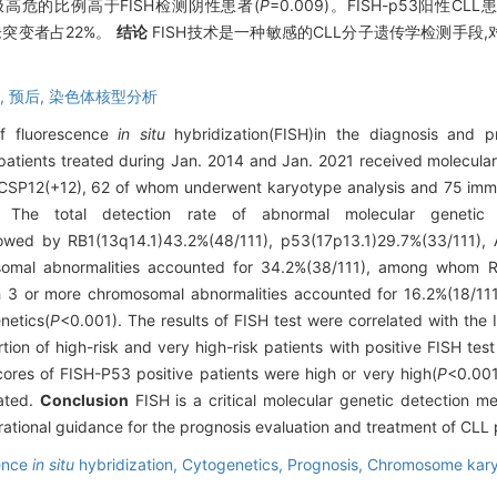
/极高危的比例高于FISH检测阴性患者(
P
=0.009)。FISH-p53阳性C
,未突变者占22%。
结论
FISH技术是一种敏感的CLL分子遗传学检测手段
,
预后,
染色体核型分析
of fluorescence
in situ
hybridization(FISH)in the diagnosis and p
tients treated during Jan. 2014 and Jan. 2021 received molecular 
SP12(+12), 62 of whom underwent karyotype analysis and 75 immu
The total detection rate of abnormal molecular genetic 
lowed by RB1(13q14.1)43.2%(48/111), p53(17p13.1)29.7%(33/111),
osomal abnormalities accounted for 34.2%(38/111), among whom 
th 3 or more chromosomal abnormalities accounted for 16.2%(18/111
netics(
P
<0.001). The results of FISH test were correlated with the 
on of high-risk and very high-risk patients with positive FISH test 
ores of FISH-P53 positive patients were high or very high(
P
<0.001
ated.
Conclusion
FISH is a critical molecular genetic detection me
tional guidance for the prognosis evaluation and treatment of CLL 
ence
in situ
hybridization,
Cytogenetics,
Prognosis,
Chromosome kar