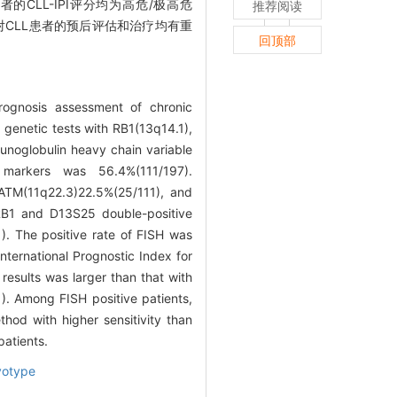
LL患者的CLL-IPI评分均为高危/极高危
推荐阅读
,对CLL患者的预后评估和治疗均有重
回顶部
rognosis assessment of chronic
genetic tests with RB1(13q14.1),
noglobulin heavy chain variable
markers was 56.4%(111/197).
 ATM(11q22.3)22.5%(25/111), and
RB1 and D13S25 double-positive
). The positive rate of FISH was
International Prognostic Index for
results was larger than that with
). Among FISH positive patients,
thod with higher sensitivity than
patients.
yotype