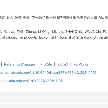
青,刘杰,张娅,王欣. 荧光原位杂交对197例慢性淋巴细胞白血病的诊断[J].
UN Xiaoya, TIAN Zheng, LI Qing, LIU Jie, ZHANG Ya, WANG Xin. Fl
s of chronic lymphocytic leukemia[J]. Journal of Shandong University
|
Reference Manager
|
ProCite
|
BibTeX
|
RefWorks
journal.sdu.edu.cn/CN/10.6040/j.issn.1671-7554.0.2021.0791
journal.sdu.edu.cn/CN/Y2021/V59/I11/35