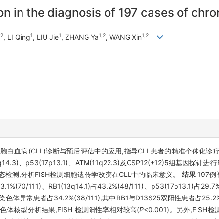
on in the diagnosis of 197 cases of chr
,2
1
1
1,2
1,2
, LI Qing
, LIU Jie
, ZHANG Ya
, WANG Xin
细胞白血病(CLL)诊断与预后评估中的应用,指导CLL患者的精准个体化诊
3q14.3)、p53(17p13.1)、ATM(11q22.3)及CSP12(+12)5组基因
状态检测,分析FISH检测细胞遗传学改变在CLL中的临床意义。
结果
197
%(70/111)、RB1(13q14.1)占43.2%(48/111)、p53(17p13.1)占29.7%
时伴有2种染色体异常患者占34.2%(38/111),其中RB1与D13S25双阳性患者占25
的染色体核型分析结果,FISH 检测阳性率相对较高(
P
<0.001)。另外,FISH