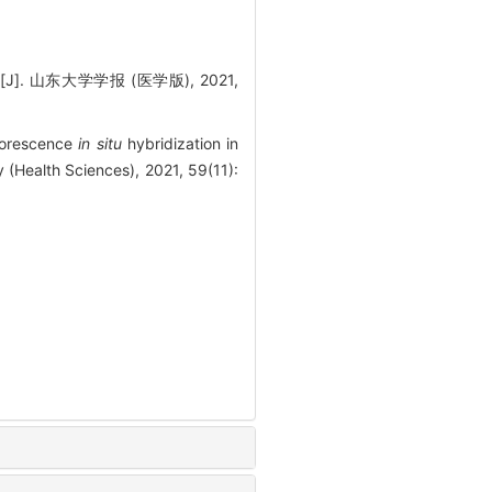
 山东大学学报 (医学版), 2021,
uorescence
in situ
hybridization in
 (Health Sciences), 2021, 59(11):