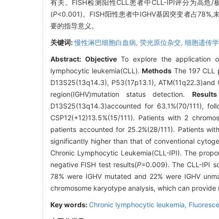
有关。FISH检测阳性CLL患者中CLL-IPI评分为高危
(
P
<0.001)。FISH阳性患者中IGHV基因突变者占78%
要的指导意义。
关键词:
慢性淋巴细胞白血病,
荧光原位杂交,
细胞遗传学
Abstract:
Objective
To explore the application 
lymphocytic leukemia(CLL).
Methods
The 197 CLL pa
D13S25(13q14.3), P53(17p13.1), ATM(11q22.3)and C
region(IGHV)mutation status detection.
Results
D13S25(13q14.3)accounted for 63.1%(70/111), fol
CSP12(+12)13.5%(15/111). Patients with 2 chrom
patients accounted for 25.2%(28/111). Patients wi
significantly higher than that of conventional cytoge
Chronic Lymphocytic Leukemia(CLL-IPI). The proporti
negative FISH test results(
P
=0.009). The CLL-IPI sc
78% were IGHV mutated and 22% were IGHV unm
chromosome karyotype analysis, which can provide ra
Key words:
Chronic lymphocytic leukemia,
Fluoresc