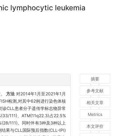
onic lymphocytic leukemia
摘要
参考文献
疗。
方法
对2014年1月至2021年1月
探针进行FISH检测,对其中62例进行染色体核
相关文章
例初诊CLL患者分子遗传学标志物异常
Metrics
(33/111)、ATM(11q22.3)占22.5%
.2%(28/111)。同时伴有3种及3种以上
本文评价
检测结果与CLL国际预后指数(CLL-IPI)