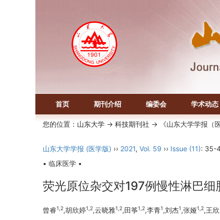
首页
期刊介绍
编委会
学术动态
您的位置：
山东大学
->
科技期刊社
-> 《山东大学学报（
山东大学学报 (医学版)
››
2021
,
Vol. 59
››
Issue (11)
: 35-
• 临床医学 •
荧光原位杂交对197例慢性淋巴
1,2
1,2
1,2
1,2
1
1
1,2
曾睿
,胡欣婷
,云晓雅
,田筝
,李青
,刘杰
,张娅
,王欣