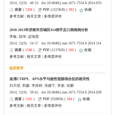
 (
 )
 282
)
 |
 |
 (
 )
 160
)
 |
 |
 (
 )
 184
)
 |
 |