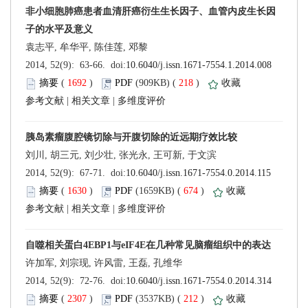
 (
 )
 218
)
 |
 |
 (
 )
 674
)
 |
 |
 (
 )
 212
)