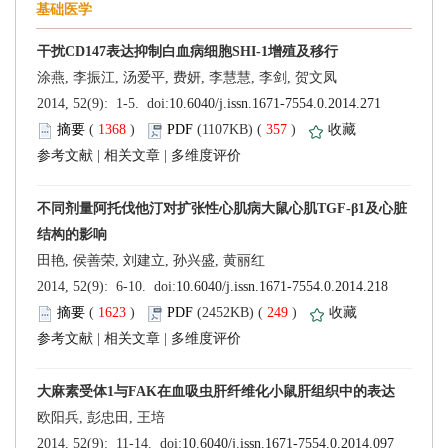
 (
 )
 357
)
 |
 |
 (
 )
 249
)
 |
 |