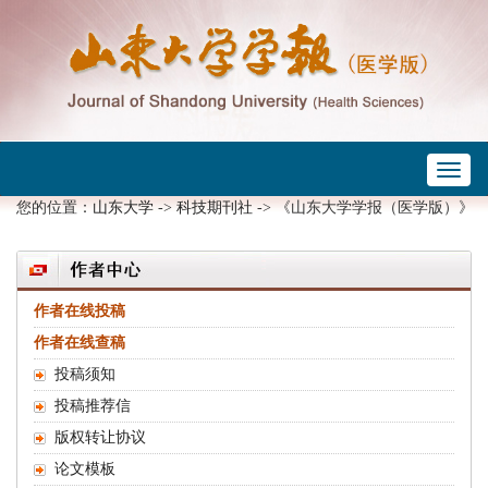
Toggl
 ->