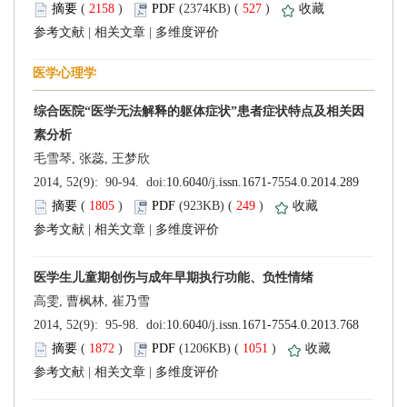
 (
 )
 527
)
 |
 |
 (
 )
 249
)
 |
 |
 (
 )
 1051
)
 |
 |