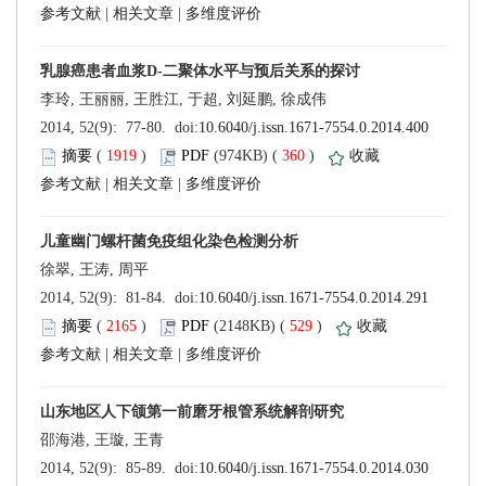
 |
 |
 (
 )
 360
)
 |
 |
 (
 )
 529
)
 |
 |