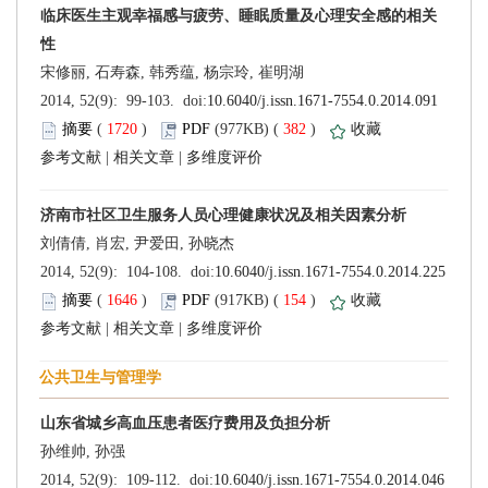
 (
 )
 382
)
 |
 |
 (
 )
 154
)
 |
 |