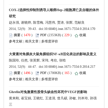
 (
 )
 229
)
 |
 |
 (
 )
 165
)
 |
 |