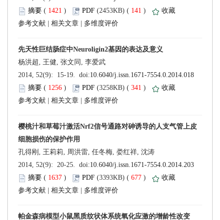
 (
 )
 141
)
 |
 |
 (
 )
 341
)
 |
 |
 (
 )
 677
)
 |
 |