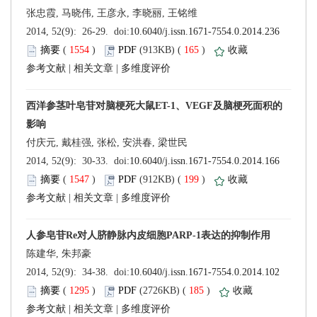
 (
 )
 165
)
 |
 |
 (
 )
 199
)
 |
 |
 (
 )
 185
)
 |
 |