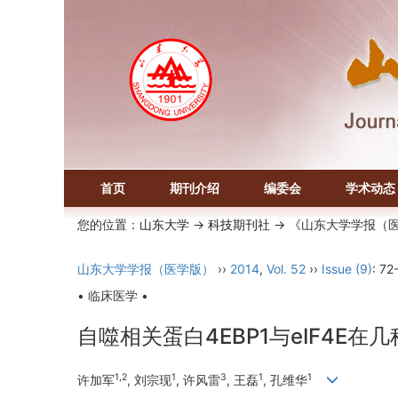
首页
期刊介绍
编委会
学术动态
您的位置：
山东大学
->
科技期刊社
-> 《山东大学学报（
山东大学学报（医学版）
››
2014
,
Vol. 52
››
Issue (9)
: 72
• 临床医学 •
自噬相关蛋白4EBP1与eIF4E
1,2
1
3
1
1
许加军
, 刘宗现
, 许风雷
, 王磊
, 孔维华