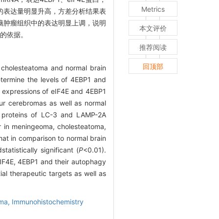
Metrics
瘤中的表达量明显升高，方差分析结果表
4种脑肿瘤组织中的表达明显上调，说明
本文评价
新的依据。
推荐阅读
回顶部
 cholesteatoma and normal brain
termine the levels of 4EBP1 and
 expressions of eIF4E and 4EBP1
our cerebromas as well as normal
 proteins of LC-3 and LAMP-2A
er in meningeoma, cholesteatoma,
hat in comparison to normal brain
tistically significant (
P
<0.01).
eIF4E, 4EBP1 and their autophagy
al therapeutic targets as well as
ma,
Immunohistochemistry