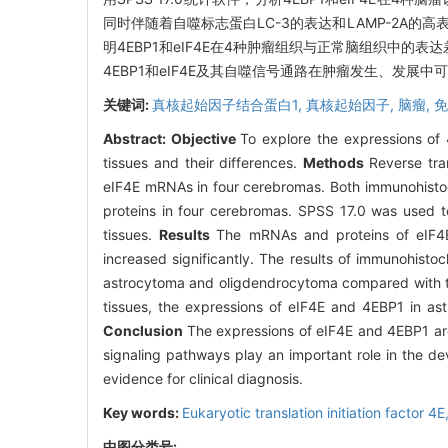
同时伴随着自噬标志蛋白LC-3的表达和LAMP-2A的
明4EBP1和eIF4E在4种肿瘤组织与正常脑组织中的表
4EBP1和eIF4E及其自噬信号通路在肿瘤发生、发
关键词:
真核起始因子结合蛋白1,
真核起始因子,
脑瘤,
免
Abstract:
Objective
To explore the expressions of
tissues and their differences.
Methods
Reverse tra
eIF4E mRNAs in four cerebromas. Both immunohistoc
proteins in four cerebromas. SPSS 17.0 was used t
tissues.
Results
The mRNAs and proteins of eIF4
increased significantly. The results of immunohist
astrocytoma and oligdendrocytoma compared with tho
tissues, the expressions of eIF4E and 4EBP1 in as
Conclusion
The expressions of eIF4E and 4EBP1 ar
signaling pathways play an important role in the de
evidence for clinical diagnosis.
Key words:
Eukaryotic translation initiation factor 4E
中图分类号: