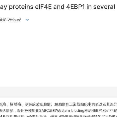
y proteins eIF4E and 4EBP1 in several
1
ONG Weihua
星形细胞瘤、脑膜瘤、少突胶质细胞瘤、胆脂瘤和正常脑组织中的表达及其差
的表达情况，采用免疫组化SABC法和Western blotting检测4EBP1和
种脑瘤以及正常脑组织中的表达差异。
结果
4种脑瘤细胞均转录4EBP1和eIF4E 