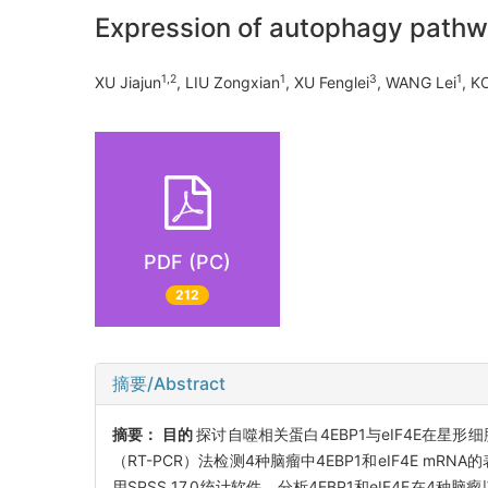
Expression of autophagy pathwa
1,2
1
3
1
XU Jiajun
, LIU Zongxian
, XU Fenglei
, WANG Lei
, K
PDF (PC)
212
摘要/Abstract
摘要：
目的
探讨自噬相关蛋白4EBP1与eIF4E在
（RT-PCR）法检测4种脑瘤中4EBP1和eIF4E mRNA
用SPSS 17.0统计软件，分析4EBP1和eIF4E在4