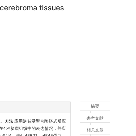
 cerebroma tissues
摘要
参考文献
异。
方法
应用逆转录聚合酶链式反应
eIF4E在4种脑瘤组织中的表达情况，并应
相关文章
mRNA，表达4EBP1、eIF4E蛋白，