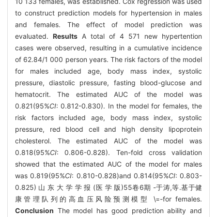
10 133 females, was established. Cox regression was used
to construct prediction models for hypertension in males
and females. The effect of model prediction was
evaluated.
Results
A total of 4 571 new hypertention
cases were observed, resulting in a cumulative incidence
of 62.84/1 000 person years. The risk factors of the model
for males included age, body mass index, systolic
pressure, diastolic pressure, fasting blood-glucose and
hematocrit. The estimated AUC of the model was
0.821(95%
CI
: 0.812-0.830). In the model for females, the
risk factors included age, body mass index, systolic
pressure, red blood cell and high density lipoprotein
cholesterol. The estimated AUC of the model was
0.818(95%
CI
: 0.806-0.828). Ten-fold cross validation
showed that the estimated AUC of the model for males
was 0.819(95%
CI
: 0.810-0.828)and 0.814(95%
CI
: 0.803-
0.825) 山 东 大 学 学 报 (医 学 版)55卷6期 -于涛,等.基于健
康管理队列的高血压风险预测模型 \=-for females.
Conclusion
The model has good prediction ability and