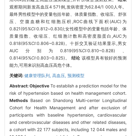
观察期间新发高血压4 571例,发病密度为62.84/1 000人年。
最终男性模型中的变量包括年龄、体质量指数、收缩压、舒张
压、空腹血糖和红细胞压积,ROC曲线下面积(AUC)为
0.821(95
%CI:
0
.
812
~
0
.
830
);
女性模型中的变量包括年龄、体
质量指数、收缩压、红细胞计数和高密度脂蛋白,AUC为
0.818(95
%CI
:0.806~0.828)。十折交叉验证结果显示,男女
AUC分别为0.819(95%
CI:
0.810~0.828)、
0.814(95%
CI
:0.803~0.825)。
结论
该模型具有较好的预测
能力,可用来识别高血压高危个体。
关键词:
健康管理队列,
高血压,
预测模型
Abstract:
Objective
To establish a prediction model for the
risk of hypertension based on health management cohort.
Methods
Based on Shandong Multi-center Longitudinal
Cohort for Health Management and after exclusion of
participants with baseline hypertension, cardiovascular
and cerebrovascular diseases and other related diseases,
a cohort with 22 177 subjects, including 12 044 males and