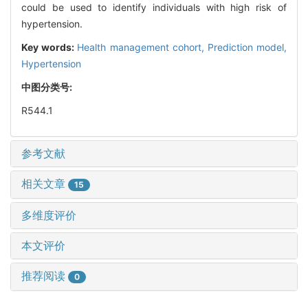
could be used to identify individuals with high risk of
hypertension.
Key words:
Health management cohort,
Prediction model,
Hypertension
中图分类号:
R544.1
参考文献
相关文章
15
多维度评价
本文评价
推荐阅读
0