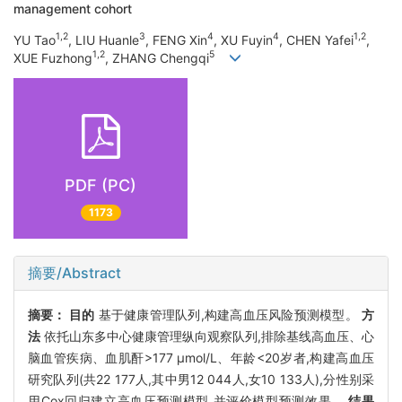
management cohort
1,2
3
4
4
1,2
YU Tao
, LIU Huanle
, FENG Xin
, XU Fuyin
, CHEN Yafei
,
1,2
5
XUE Fuzhong
, ZHANG Chengqi
PDF (PC)
1173
摘要/Abstract
摘要：
目的
基于健康管理队列,构建高血压风险预测模型。
方
法
依托山东多中心健康管理纵向观察队列,排除基线高血压、心
脑血管疾病、血肌酐>177 μmol/L、年龄<20岁者,构建高血压
研究队列(共22 177人,其中男12 044人,女10 133人),分性别采
用Cox回归建立高血压预测模型,并评价模型预测效果。
结果