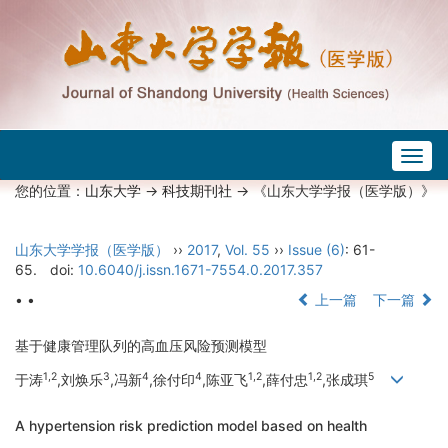
Togg
navig
您的位置：
山东大学
->
科技期刊社
-> 《山东大学学报（医学版）》
山东大学学报（医学版）
››
2017
,
Vol. 55
››
Issue (6)
: 61-
65.
doi:
10.6040/j.issn.1671-7554.0.2017.357
• •
上一篇
下一篇
基于健康管理队列的高血压风险预测模型
1,2
3
4
4
1,2
1,2
5
于涛
,刘焕乐
,冯新
,徐付印
,陈亚飞
,薛付忠
,张成琪
A hypertension risk prediction model based on health