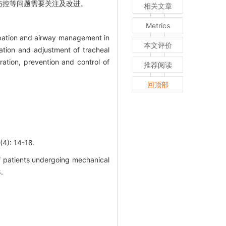
防控等问题需要关注及改进。
相关文章
Metrics
tubation and airway management in
本文评价
rmation and adjustment of tracheal
ration, prevention and control of
推荐阅读
回顶部
 14-18.
f patients undergoing mechanical
.