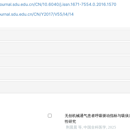
journal.sdu.edu.cn/CN/10.6040/j.issn.1671-7554.0.2016.1570
journal.sdu.edu.cn/CN/Y2017/V55/I4/14