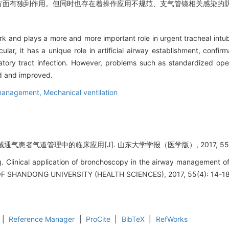
方面有独到作用。但同时也存在着操作应用不规范、支气管镜相关感染的
ork and plays a more and more important role in urgent tracheal in
cular, it has a unique role in artificial airway establishment, confi
iratory tract infection. However, problems such as standardized ope
ed and improved.
management,
Mechanical ventilation
气患者气道管理中的临床应用[J]. 山东大学学报（医学版）, 2017, 55(4):
 Clinical application of bronchoscopy in the airway management o
 OF SHANDONG UNIVERSITY (HEALTH SCIENCES), 2017, 55(4): 14-18
|
Reference Manager
|
ProCite
|
BibTeX
|
RefWorks