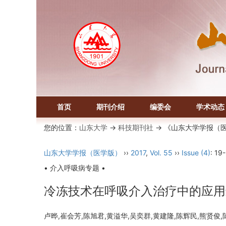
首页
期刊介绍
编委会
学术动态
您的位置：
山东大学
->
科技期刊社
-> 《山东大学学报（
山东大学学报（医学版）
››
2017
,
Vol. 55
››
Issue (4)
: 19
• 介入呼吸病专题 •
冷冻技术在呼吸介入治疗中的应用
卢晔,崔会芳,陈旭君,黄溢华,吴奕群,黄建隆,陈辉民,熊贤