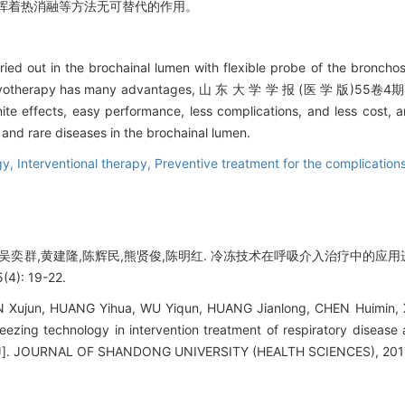
挥着热消融等方法无可替代的作用。
ried out in the brochainal lumen with flexible probe of the bronch
ation, cryotherapy has many advantages, 山 东 大 学 学 报 (医 
easy performance, less complications, and less cost, and i
and rare diseases in the brochainal lumen.
gy,
Interventional therapy,
Preventive treatment for the complication
,吴奕群,黄建隆,陈辉民,熊贤俊,陈明红. 冷冻技术在呼吸介入治疗中的应用
): 19-22.
N Xujun, HUANG Yihua, WU Yiqun, HUANG Jianlong, CHEN Huimin,
reezing technology in intervention treatment of respiratory disease
s[J]. JOURNAL OF SHANDONG UNIVERSITY (HEALTH SCIENCES), 2017,