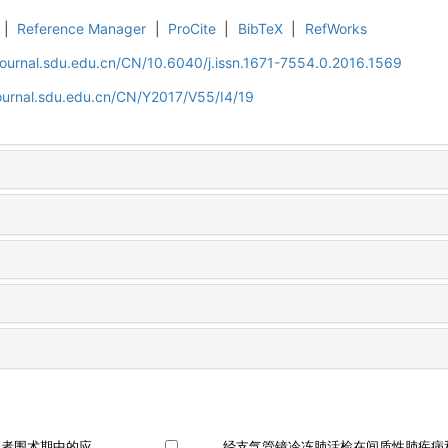
|
Reference Manager
|
ProCite
|
BibTeX
|
RefWorks
journal.sdu.edu.cn/CN/10.6040/j.issn.1671-7554.0.2016.1569
journal.sdu.edu.cn/CN/Y2017/V55/I4/19