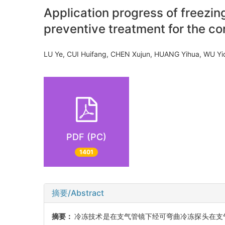
Application progress of freezin
preventive treatment for the co
LU Ye, CUI Huifang, CHEN Xujun, HUANG Yihua, WU 
PDF (PC)
1401
摘要/Abstract
摘要：
冷冻技术是在支气管镜下经可弯曲冷冻探头在支