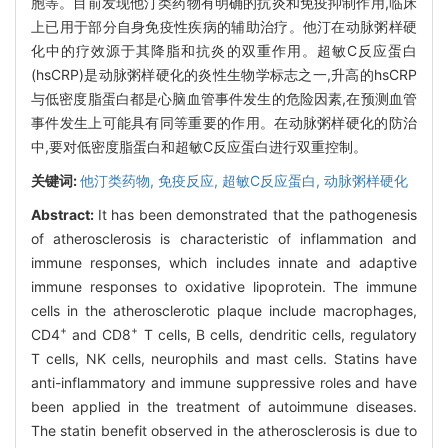
胞等。目前发现他汀类药物有明确的抗炎和免疫抑制作用,临床
上已用于部分自身免疫性疾病的辅助治疗。他汀在动脉粥样硬
化中的疗效源于其降脂和抗炎的双重作用。超敏C反应蛋白
(hsCRP)是动脉粥样硬化的炎性生物学标志之一,升高的hsCRP
与低密度脂蛋白都是心脑血管事件发生的危险因素,在预测血管
事件发生上可能具有同等重要的作用。在动脉粥样硬化的防治
中,要对低密度脂蛋白和超敏C反应蛋白进行双重控制。
关键词:
他汀类药物,
免疫反应,
超敏C反应蛋白,
动脉粥样硬化
Abstract:
It has been demonstrated that the pathogenesis
of atherosclerosis is characteristic of inflammation and
immune responses, which includes innate and adaptive
immune responses to oxidative lipoprotein. The immune
cells in the atherosclerotic plaque include macrophages,
+
+
CD4
and CD8
T cells, B cells, dendritic cells, regulatory
T cells, NK cells, neurophils and mast cells. Statins have
anti-inflammatory and immune suppressive roles and have
been applied in the treatment of autoimmune diseases.
The statin benefit observed in the atherosclerosis is due to