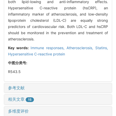
both lipid-lowing and anti-inflammatory effects.
Hypersensitive C-reactive protein (hsCRP), an
inflammatory marker of atherosclerosis, and low-density
lipoprotein cholesterol (LDL-C) are equally strong
predictors of cardiovascular risk. Both LDL-C and hsCRP
should be monitored in the prevention and treatment of
atherosclerosis.
Key words:
Immune responses,
Atherosclerosis,
Statins,
Hypersensitive C-reactive protein
中图分类号:
R543.5
参考文献
相关文章
15
多维度评价