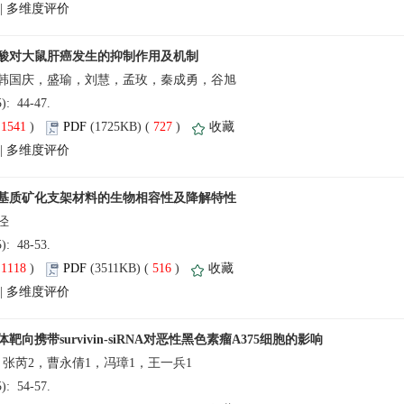
 |
(5): 44-47.
(
 )
 727
)
 |
(5): 48-53.
(
 )
 516
)
 |
(5): 54-57.