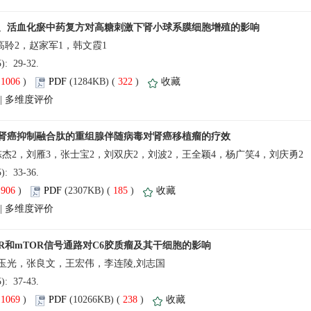
(5): 29-32.
(
 )
 322
)
 |
(5): 33-36.
(
 )
 185
)
 |
(5): 37-43.
(
 )
 238
)