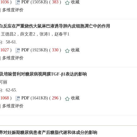
(
 )
 383
)
 |
，王德昌2，薛文君2，张涛1，赵春平1
(5): 58-61.
(
 )
 330
)
 |
(5): 62-65.
(
 )
 296
)
 |