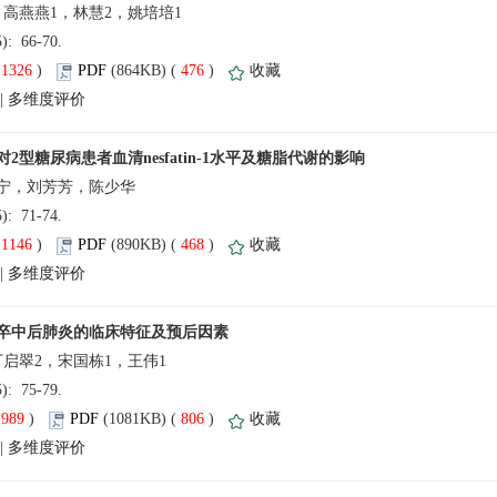
(5): 66-70.
(
 )
 476
)
 |
(5): 71-74.
(
 )
 468
)
 |
(5): 75-79.
(
 )
 806
)
 |