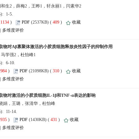
5): 1-5.
(
 )
 409
)
 |
5): 6-10.
(
 )
 310
)
 |
5): 11-14.
(
 )
 431
)
 |