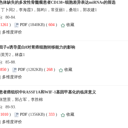
(5): 80-84.
(
 )
 604
)
 |
(5): 85-88.
(
 )
 268
)
 |
(5): 89-93.
(
 )
 333
)
 |