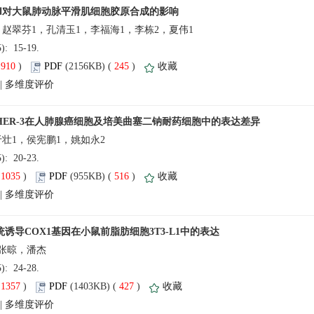
(5): 15-19.
(
 )
 245
)
 |
(5): 20-23.
(
 )
 516
)
 |
(5): 24-28.
(
 )
 427
)
 |