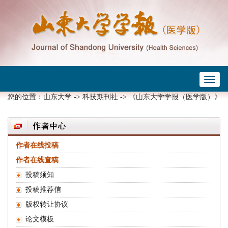
Toggl
 ->