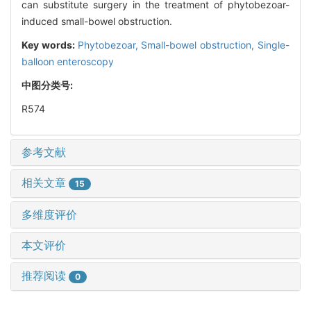
can substitute surgery in the treatment of phytobezoar-
induced small-bowel obstruction.
Key words:
Phytobezoar,
Small-bowel obstruction,
Single-
balloon enteroscopy
中图分类号:
R574
参考文献
相关文章
15
多维度评价
本文评价
推荐阅读
0