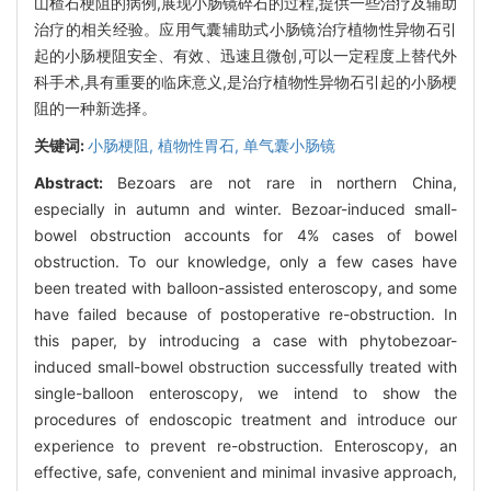
山楂石梗阻的病例,展现小肠镜碎石的过程,提供一些治疗及辅助
治疗的相关经验。应用气囊辅助式小肠镜治疗植物性异物石引
起的小肠梗阻安全、有效、迅速且微创,可以一定程度上替代外
科手术,具有重要的临床意义,是治疗植物性异物石引起的小肠梗
阻的一种新选择。
关键词:
小肠梗阻,
植物性胃石,
单气囊小肠镜
Abstract:
Bezoars are not rare in northern China,
especially in autumn and winter. Bezoar-induced small-
bowel obstruction accounts for 4% cases of bowel
obstruction. To our knowledge, only a few cases have
been treated with balloon-assisted enteroscopy, and some
have failed because of postoperative re-obstruction. In
this paper, by introducing a case with phytobezoar-
induced small-bowel obstruction successfully treated with
single-balloon enteroscopy, we intend to show the
procedures of endoscopic treatment and introduce our
experience to prevent re-obstruction. Enteroscopy, an
effective, safe, convenient and minimal invasive approach,