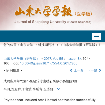
Togg
navig
您的位置：
山东大学
->
科技期刊社
-> 《山东大学学报（医学版）》
山东大学学报（医学版）
››
2017
,
Vol. 55
››
Issue (8)
: 104-
106.
doi:
10.6040/j.issn.1671-7554.0.2017.366
• 病例报道 •
上一篇
下一篇
成功应用单气囊小肠镜治疗山楂石所致小肠梗阻1例
马田,刘冠群,于岩波,李延青,左秀丽
Phytobezoar-induced small-bowel obstruction successfully