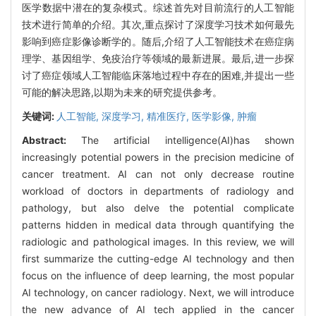
医学数据中潜在的复杂模式。综述首先对目前流行的人工智能
技术进行简单的介绍。其次,重点探讨了深度学习技术如何最先
影响到癌症影像诊断学的。随后,介绍了人工智能技术在癌症病
理学、基因组学、免疫治疗等领域的最新进展。最后,进一步探
讨了癌症领域人工智能临床落地过程中存在的困难,并提出一些
可能的解决思路,以期为未来的研究提供参考。
关键词:
人工智能,
深度学习,
精准医疗,
医学影像,
肿瘤
Abstract:
The artificial intelligence(AI)has shown
increasingly potential powers in the precision medicine of
cancer treatment. AI can not only decrease routine
workload of doctors in departments of radiology and
pathology, but also delve the potential complicate
patterns hidden in medical data through quantifying the
radiologic and pathological images. In this review, we will
first summarize the cutting-edge AI technology and then
focus on the influence of deep learning, the most popular
AI technology, on cancer radiology. Next, we will introduce
the new advance of AI tech applied in the cancer