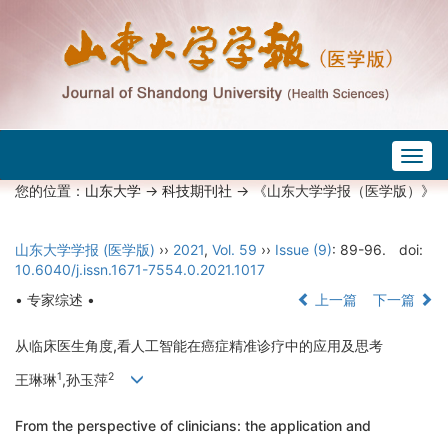
Togg
navig
您的位置：
山东大学
->
科技期刊社
-> 《山东大学学报（医学版）》
山东大学学报 (医学版)
››
2021
,
Vol. 59
››
Issue (9)
: 89-96.
doi:
10.6040/j.issn.1671-7554.0.2021.1017
• 专家综述 •
上一篇
下一篇
从临床医生角度,看人工智能在癌症精准诊疗中的应用及思考
1
2
王琳琳
,孙玉萍
From the perspective of clinicians: the application and