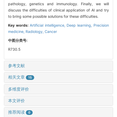
pathology, genetics and immunology. Finally, we will
discuss the difficulties of clinical application of AI and try
to bring some possible solutions for these difficulties.
Key words:
Artificial intelligence,
Deep learning,
Precision
medicine,
Radiology,
Cancer
中图分类号:
R730.5
参考文献
相关文章
15
多维度评价
本文评价
推荐阅读
0