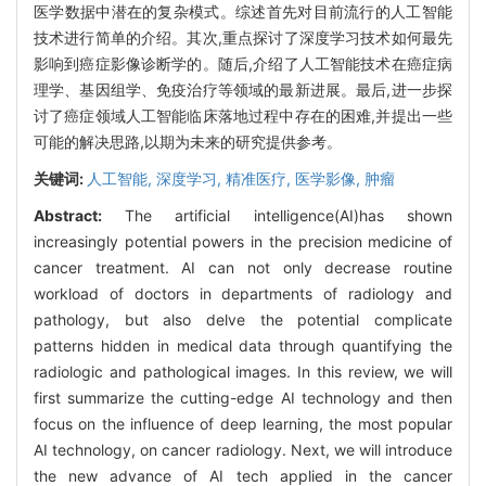
医学数据中潜在的复杂模式。综述首先对目前流行的人工智能
技术进行简单的介绍。其次,重点探讨了深度学习技术如何最先
影响到癌症影像诊断学的。随后,介绍了人工智能技术在癌症病
理学、基因组学、免疫治疗等领域的最新进展。最后,进一步探
讨了癌症领域人工智能临床落地过程中存在的困难,并提出一些
可能的解决思路,以期为未来的研究提供参考。
关键词:
人工智能,
深度学习,
精准医疗,
医学影像,
肿瘤
Abstract:
The artificial intelligence(AI)has shown
increasingly potential powers in the precision medicine of
cancer treatment. AI can not only decrease routine
workload of doctors in departments of radiology and
pathology, but also delve the potential complicate
patterns hidden in medical data through quantifying the
radiologic and pathological images. In this review, we will
first summarize the cutting-edge AI technology and then
focus on the influence of deep learning, the most popular
AI technology, on cancer radiology. Next, we will introduce
the new advance of AI tech applied in the cancer