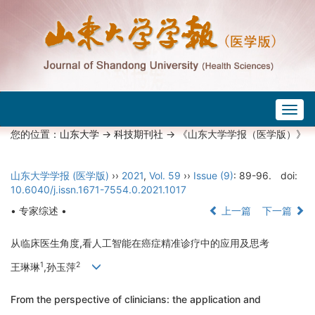
Togg
navig
您的位置：
山东大学
->
科技期刊社
-> 《山东大学学报（医学版）》
山东大学学报 (医学版)
››
2021
,
Vol. 59
››
Issue (9)
: 89-96.
doi:
10.6040/j.issn.1671-7554.0.2021.1017
• 专家综述 •
上一篇
下一篇
从临床医生角度,看人工智能在癌症精准诊疗中的应用及思考
1
2
王琳琳
,孙玉萍
From the perspective of clinicians: the application and