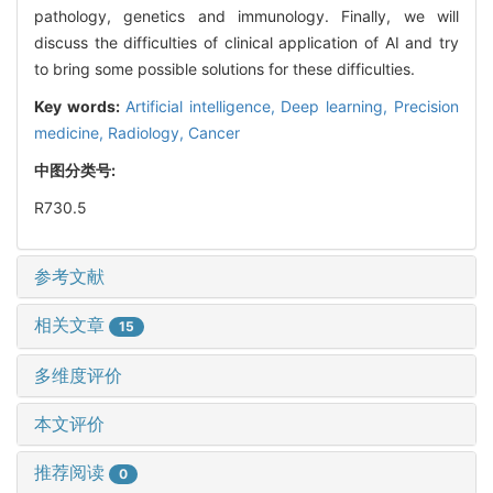
pathology, genetics and immunology. Finally, we will
discuss the difficulties of clinical application of AI and try
to bring some possible solutions for these difficulties.
Key words:
Artificial intelligence,
Deep learning,
Precision
medicine,
Radiology,
Cancer
中图分类号:
R730.5
参考文献
相关文章
15
多维度评价
本文评价
推荐阅读
0