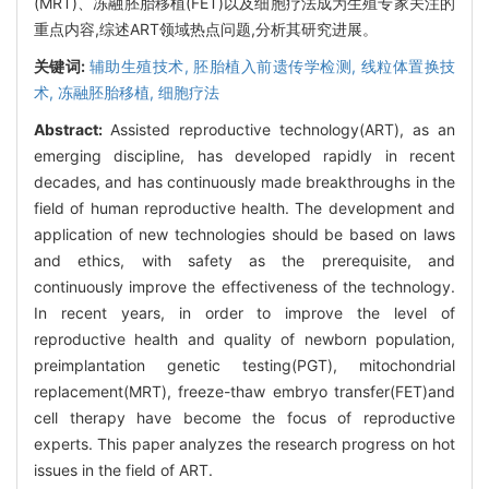
(MRT)、冻融胚胎移植(FET)以及细胞疗法成为生殖专家关注的
重点内容,综述ART领域热点问题,分析其研究进展。
关键词:
辅助生殖技术,
胚胎植入前遗传学检测,
线粒体置换技
术,
冻融胚胎移植,
细胞疗法
Abstract:
Assisted reproductive technology(ART), as an
emerging discipline, has developed rapidly in recent
decades, and has continuously made breakthroughs in the
field of human reproductive health. The development and
application of new technologies should be based on laws
and ethics, with safety as the prerequisite, and
continuously improve the effectiveness of the technology.
In recent years, in order to improve the level of
reproductive health and quality of newborn population,
preimplantation genetic testing(PGT), mitochondrial
replacement(MRT), freeze-thaw embryo transfer(FET)and
cell therapy have become the focus of reproductive
experts. This paper analyzes the research progress on hot
issues in the field of ART.