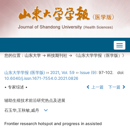
Togg
navig
您的位置：
山东大学
->
科技期刊社
-> 《山东大学学报（医学版）》
山东大学学报 (医学版)
››
2021
,
Vol. 59
››
Issue (9)
: 97-102.
doi:
10.6040/j.issn.1671-7554.0.2021.0826
• 专家综述 •
上一篇
下一篇
辅助生殖技术前沿研究热点及进展
石玉华,王秋敏,戚丹
Frontier research hotspot and progress in assisted