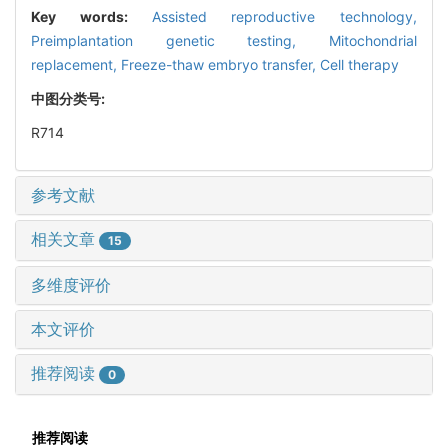
Key words:
Assisted reproductive technology,
Preimplantation genetic testing,
Mitochondrial
replacement,
Freeze-thaw embryo transfer,
Cell therapy
中图分类号:
R714
参考文献
相关文章
15
多维度评价
本文评价
推荐阅读
0