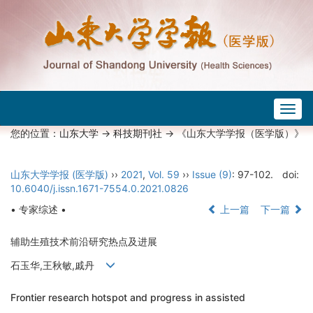
Togg
navig
您的位置：
山东大学
->
科技期刊社
-> 《山东大学学报（医学版）》
山东大学学报 (医学版)
››
2021
,
Vol. 59
››
Issue (9)
: 97-102.
doi:
10.6040/j.issn.1671-7554.0.2021.0826
• 专家综述 •
上一篇
下一篇
辅助生殖技术前沿研究热点及进展
石玉华,王秋敏,戚丹
Frontier research hotspot and progress in assisted