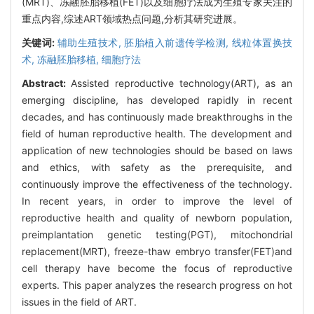
(MRT)、冻融胚胎移植(FET)以及细胞疗法成为生殖专家关注的
重点内容,综述ART领域热点问题,分析其研究进展。
关键词:
辅助生殖技术,
胚胎植入前遗传学检测,
线粒体置换技
术,
冻融胚胎移植,
细胞疗法
Abstract:
Assisted reproductive technology(ART), as an
emerging discipline, has developed rapidly in recent
decades, and has continuously made breakthroughs in the
field of human reproductive health. The development and
application of new technologies should be based on laws
and ethics, with safety as the prerequisite, and
continuously improve the effectiveness of the technology.
In recent years, in order to improve the level of
reproductive health and quality of newborn population,
preimplantation genetic testing(PGT), mitochondrial
replacement(MRT), freeze-thaw embryo transfer(FET)and
cell therapy have become the focus of reproductive
experts. This paper analyzes the research progress on hot
issues in the field of ART.