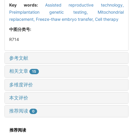
Key words:
Assisted reproductive technology,
Preimplantation genetic testing,
Mitochondrial
replacement,
Freeze-thaw embryo transfer,
Cell therapy
中图分类号:
R714
参考文献
相关文章
15
多维度评价
本文评价
推荐阅读
0