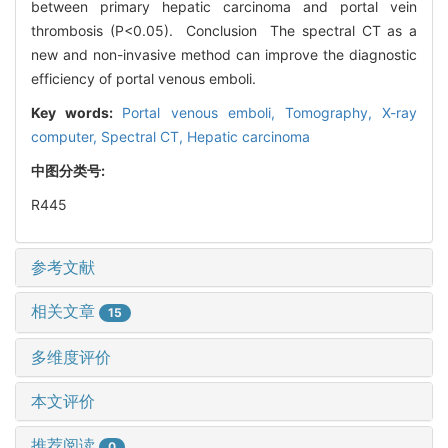
between primary hepatic carcinoma and portal vein
thrombosis (P<0.05). Conclusion The spectral CT as a
new and non-invasive method can improve the diagnostic
efficiency of portal venous emboli.
Key words:
Portal venous emboli,
Tomography, X-ray
computer,
Spectral CT,
Hepatic carcinoma
中图分类号:
R445
参考文献
相关文章
15
多维度评价
本文评价
推荐阅读
0