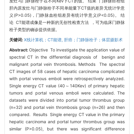
发灶与门静脉栓子在不同Kev下CT的值。 结果 门静脉癌栓组
肝内原发灶与门静脉栓子不同单能量下CT值的差异无统计学意
义(P>0.05)，门静脉血栓组差异有统计学意义(P<0.05)。 结
论 CT能谱成像是一种新的无创性检查方法 ，可为临床门静脉
栓子类型的确诊提供依据。
关键词:
X线计算机；CT能谱,
肝癌；门静脉栓子；体层摄影术
Abstract:
Objective To investigate the application value of
spectral CT in the differential diagnosis of benign and
malignant portal vein thrombosis. Methods The spectral
CT images of 58 cases of hepatic carcinoma complicated
with portal venous emboli were retrospectively analyzed.
Single energy CT value (40～140Kev) of primary hepatic
tumors and portal venous emboli were calculated. The
datasets were divided into portal tumor thrombus group
(n=32) and portal vein thrombosis group (n=26) and then
compared. Results Single energy CT value in the primary
hepatic carcinoma and portal tumor thrombus group was
similar (P>0.05), but there was significant difference