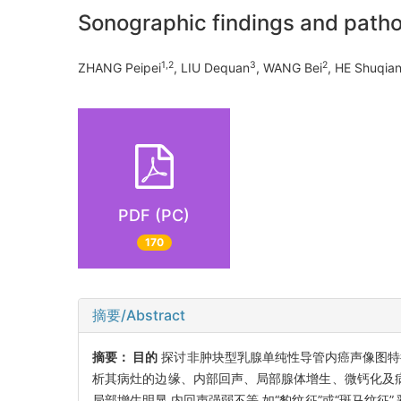
Sonographic findings and patho
1,2
3
2
ZHANG Peipei
, LIU Dequan
, WANG Bei
, HE Shuqia
PDF (PC)
170
摘要/Abstract
摘要：
目的
探讨非肿块型乳腺单纯性导管内癌声像图特
析其病灶的边缘、内部回声、局部腺体增生、微钙化及病灶
局部增生明显,内回声强弱不等,如“豹纹征”或“斑马纹征”