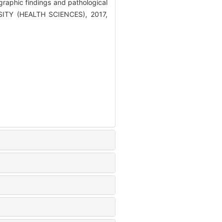
aphic findings and pathological
TY (HEALTH SCIENCES), 2017,