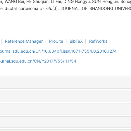
, WANG Bei, HE Shuqian, LI Fei, DING Hongyu, SUN Hongjun. Sonogr
re ductal carcinoma
in situ
[J]. JOURNAL OF SHANDONG UNIVERSI
|
Reference Manager
|
ProCite
|
BibTeX
|
RefWorks
journal.sdu.edu.cn/CN/10.6040/j.issn.1671-7554.0.2016.1274
journal.sdu.edu.cn/CN/Y2017/V55/I11/54