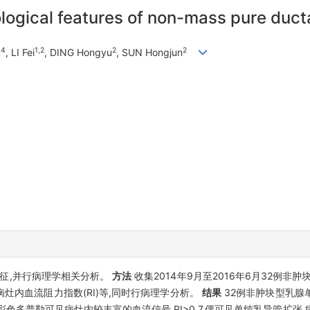
logical features of non-mass pure duc
4
1,2
2
2
n
, LI Fei
, DING Hongyu
, SUN Hongjun
征,并行病理学相关分析。
方法
收集2014年9月至2016年6月32例非
内血流阻力指数(RI)等,同时行病理学分析。
结果
32例非肿块型乳腺
,彩色多普勒可见病灶内较丰富的血流信号,RI>0.7,偶可见单纯乳导管扩