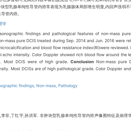
块型乳腺单纯性导管内癌常表现为乳腺腺体局部增生明显,内回声强弱不等
性导管内癌。
理学
 sonographic findings and pathological features of non-mass pu
non-mass pure DCIS treated during Sep. 2014 and Jun. 2016 were re
, microcalcification and blood flow resistance index(RI)were reviewed.
l echo intensity. Color Doppler showed rich blood flow around the 
ed. Most DCIS were of high grade.
Conclusion
Non-mass pure DC
nsity. Most DCISs are of high pathological grade. Color Doppler and 
ographic findings,
Non-mass,
Pathology
倩,李菲,丁红宇,孙洪军. 非肿块型乳腺单纯性导管内癌声像图特征及病理学