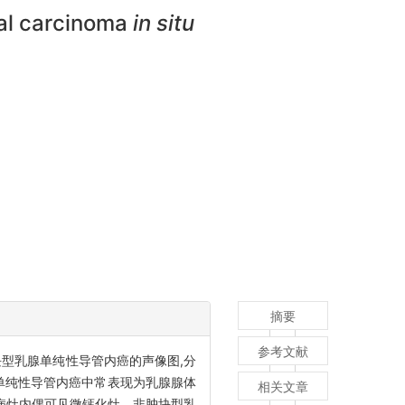
tal carcinoma
in situ
摘要
参考文献
肿块型乳腺单纯性导管内癌的声像图,分
单纯性导管内癌中常表现为乳腺腺体
相关文章
张,病灶内偶可见微钙化灶。非肿块型乳