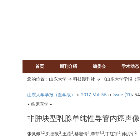
首页
期刊介绍
编委会
学术动态
您的位置：
山东大学
->
科技期刊社
-> 《山东大学学报（
山东大学学报（医学版）
››
2017
,
Vol. 55
››
Issue (11)
: 5
• 临床医学 •
非肿块型乳腺单纯性导管内癌声像
1,2
3
2
4
1,2
2
2
张佩佩
,刘德泉
,王蓓
,赫淑倩
,李菲
,丁红宇
,孙洪军