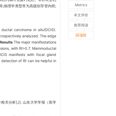
Metrics
;病理学类型常为高级别导管内癌;
本文评价
推荐阅读
re ductal carcinoma
in situ
(DCIS).
回顶部
trospectively analyzed. The edge
Results
The major manifestations
lesions, with RI>0.7. Mammoductal
IS manifests with focal gland
detection of RI can be helpful in
相关分析[J]. 山东大学学报（医学