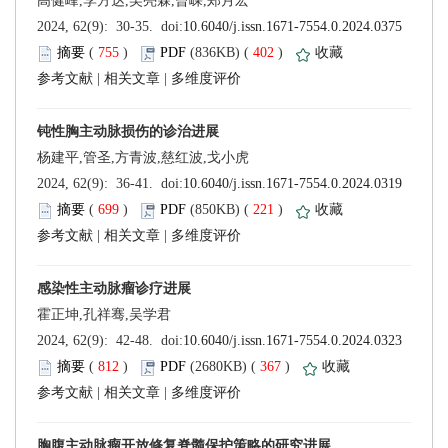
 (
 )
 402
)
 |
 |
 (
 )
 221
)
 |
 |
 (
 )
 367
)
 |
 |