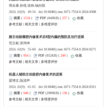
 (
 )
 257
)
 |
 |
 (
 )
 249
)
 |
 |
 (
 )
 136
)
 |
 |