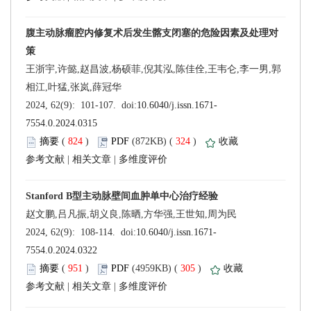
 (
 )
 324
)
 |
 |
 (
 )
 305
)
 |
 |