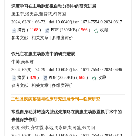
 (
 )
 566
)
 |
 |
 (
 )
 665
)
 |
 |