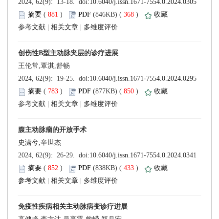
 (
 )
 368
)
 |
 |
 (
 )
 850
)
 |
 |
 (
 )
 433
)
 |
 |