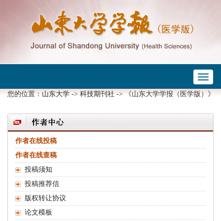
Toggl
 ->