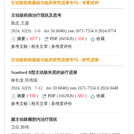
 (
 )
 550
)
 |
 |
 (
 )
 681
)
 |
 |