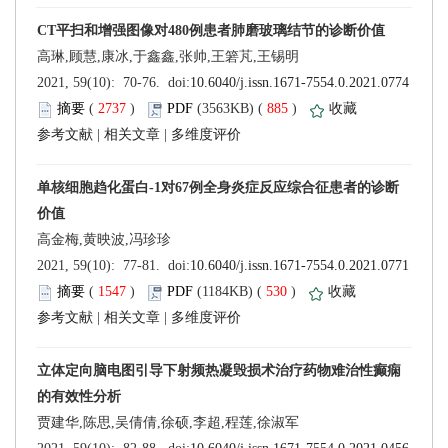
 (
 )
 885
)
 |
 |
 (
 )
 530
)
 |
 |