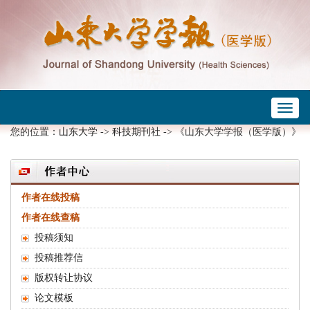
Toggl
 ->