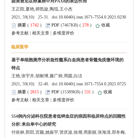
 (
 )
 278
)
 |
 |
 (
 )
 531
)
 |
 |