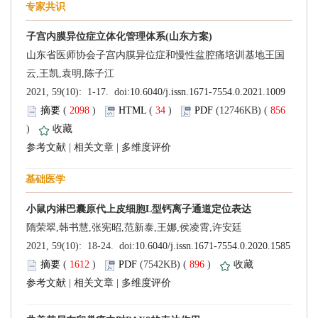
 (
 )
 34
)
 856
)
 |
 |
 (
 )
 896
)
 |
 |