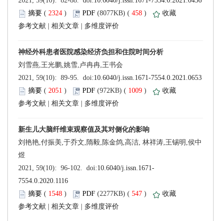
 (
 )
 458
)
 |
 |
 (
 )
 1009
)
 |
 |
 (
 )
 547
)
 |
 |