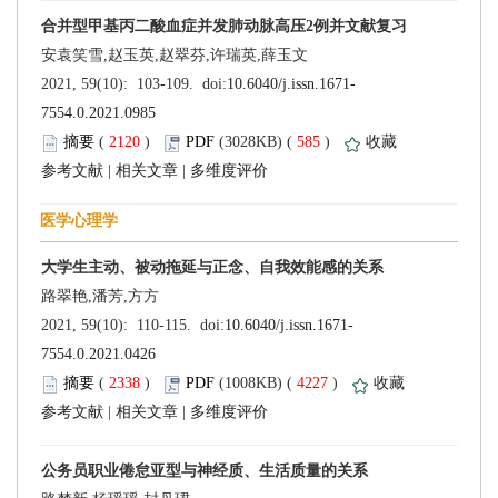
 (
 )
 585
)
 |
 |
 (
 )
 4227
)
 |
 |