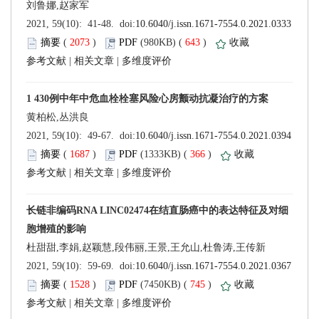
 (
 )
 643
)
 |
 |
 (
 )
 366
)
 |
 |
 (
 )
 745
)
 |
 |