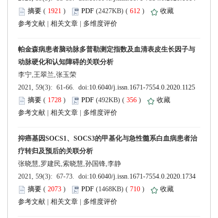
 (
 )
 612
)
 |
 |
 (
 )
 356
)
 |
 |
 (
 )
 710
)
 |
 |