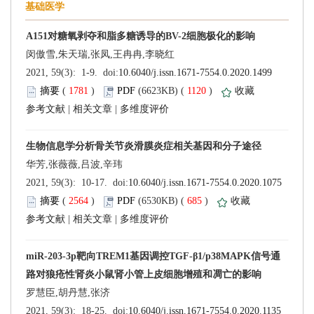
 (
 )
 1120
)
 |
 |
 (
 )
 685
)
 |
 |