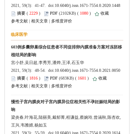
 (
 )
 1080
)
 |
 |
 (
 )
 1601
)
 |
 |