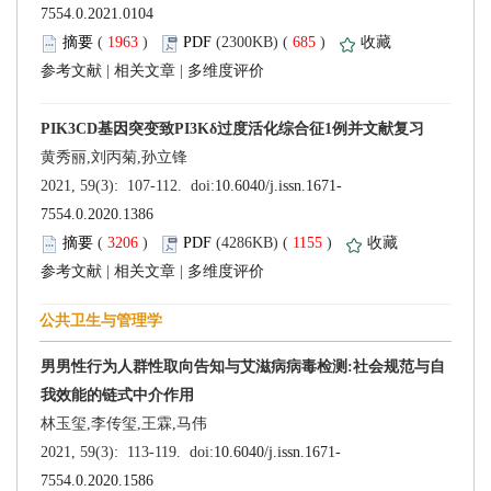
 (
 )
 685
)
 |
 |
 (
 )
 1155
)
 |
 |