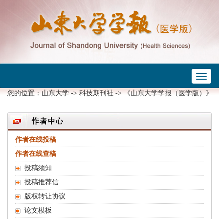
Toggl
 ->