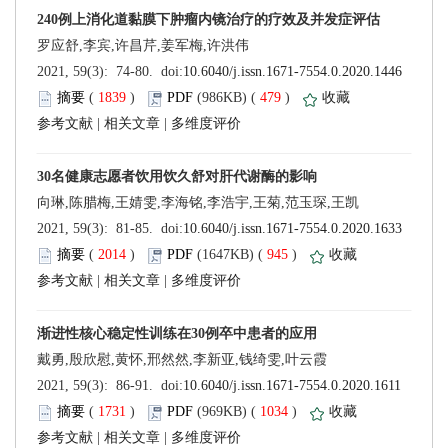
 (
 )
 479
)
 |
 |
 (
 )
 945
)
 |
 |
 (
 )
 1034
)
 |
 |