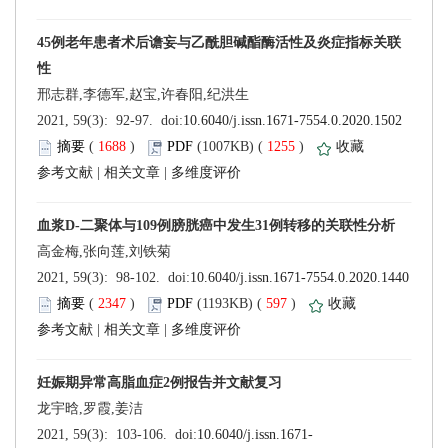
 (
 )
 1255
)
 |
 |
 (
 )
 597
)
 |
 |