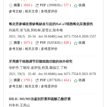
 (
 )
 577
)
 |
 |
 (
 )
 828
)
 |
 |
 (
 )
 414
)
 |
 |