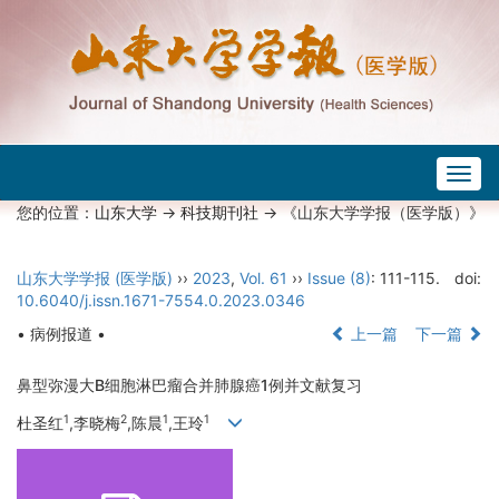
Togg
navig
您的位置：
山东大学
->
科技期刊社
-> 《山东大学学报（医学版）》
山东大学学报 (医学版)
››
2023
,
Vol. 61
››
Issue (8)
: 111-115.
doi:
10.6040/j.issn.1671-7554.0.2023.0346
• 病例报道 •
上一篇
下一篇
鼻型弥漫大B细胞淋巴瘤合并肺腺癌1例并文献复习
1
2
1
1
杜圣红
,李晓梅
,陈晨
,王玲