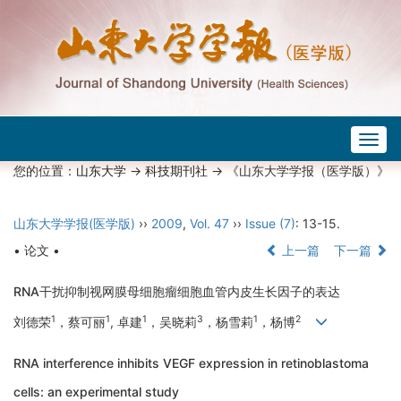
Togg
navig
您的位置：
山东大学
->
科技期刊社
-> 《山东大学学报（医学版）》
山东大学学报(医学版)
››
2009
,
Vol. 47
››
Issue (7)
: 13-15.
• 论文 •
上一篇
下一篇
RNA干扰抑制视网膜母细胞瘤细胞血管内皮生长因子的表达
1
1
1
3
1
2
刘德荣
，蔡可丽
, 卓建
，吴晓莉
，杨雪莉
，杨博
RNA interference inhibits VEGF expression in retinoblastoma
cells: an experimental study