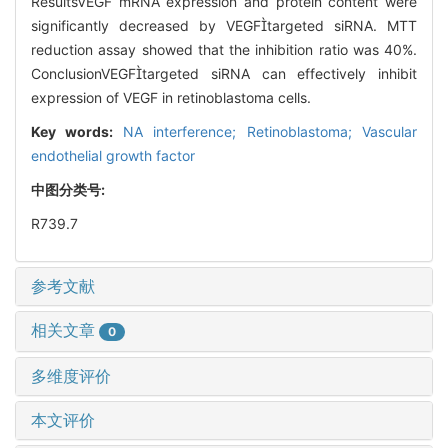
ResultsVEGF mRNA expression and protein content were
significantly decreased by VEGFtargeted siRNA. MTT
reduction assay showed that the inhibition ratio was 40%.
ConclusionVEGFtargeted siRNA can effectively inhibit
expression of VEGF in retinoblastoma cells.
Key words:
NA interference; Retinoblastoma; Vascular
endothelial growth factor
中图分类号:
R739.7
参考文献
相关文章
0
多维度评价
本文评价