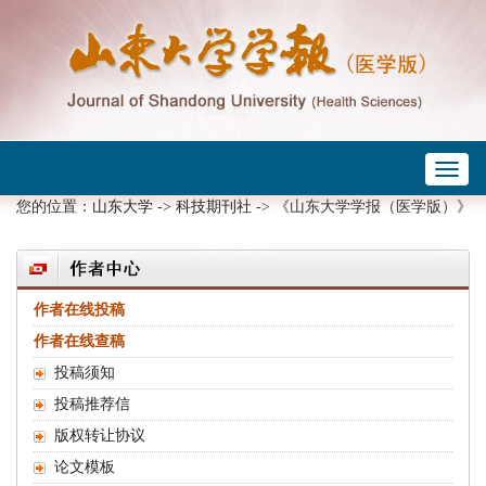
Toggl
 ->