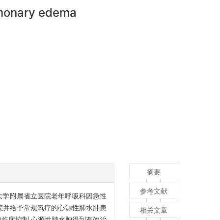
ulmonary edema
摘要
参考文献
山东大学附属省立医院老年呼吸科因急性
院并给予常规氧疗的心源性肺水肿患
相关文章
临床控制,心源性肺水肿得到有效治