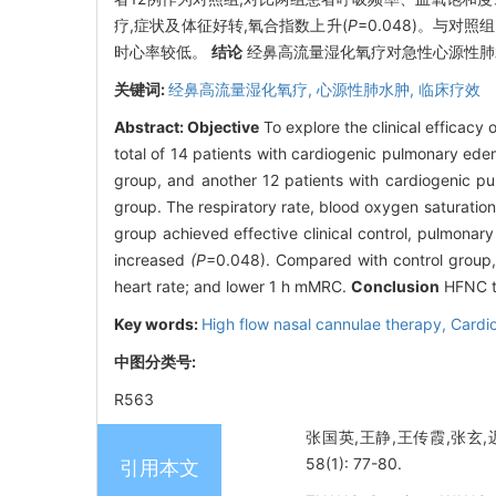
疗,症状及体征好转,氧合指数上升(
P
=0.048)。与对照
时心率较低。
结论
经鼻高流量湿化氧疗对急性心源性肺
关键词:
经鼻高流量湿化氧疗,
心源性肺水肿,
临床疗效
Abstract:
Objective
To explore the clinical efficac
total of 14 patients with cardiogenic pulmonary ed
group, and another 12 patients with cardiogenic p
group. The respiratory rate, blood oxygen saturatio
group achieved effective clinical control, pulmon
increased
(P
=0.048). Compared with control group, t
heart rate; and lower 1 h mMRC.
Conclusion
HFNC th
Key words:
High flow nasal cannulae therapy,
Cardi
中图分类号:
R563
张国英,王静,王传霞,张玄,
58(1): 77-80.
引用本文