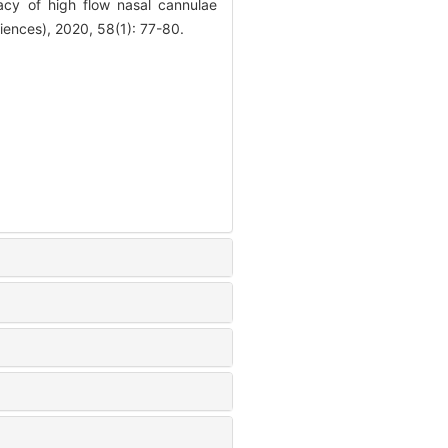
y of high flow nasal cannulae
iences), 2020, 58(1): 77-80.