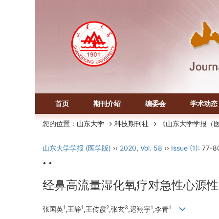
首页
期刊介绍
编委会
学术动态
您的位置：
山东大学
->
科技期刊社
-> 《山东大学学报（
山东大学学报 (医学版)
››
2020
,
Vol. 58
››
Issue (1)
: 77-8
• •
经鼻高流量湿化氧疗对急性心源性
1
1
2
3
1
1
张国英
,王静
,王传霞
,张玄
,迟翔宇
,李青