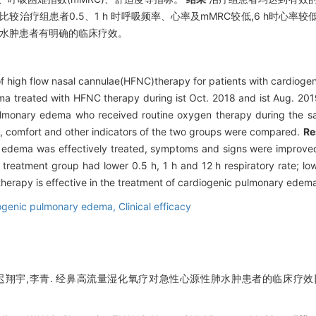
组比较治疗组患者0.5、1 h 时呼吸频率、心率及mMRC较低,6 h时心率较低,
水肿患者有明确的临床疗效。
y of high flow nasal cannulae(HFNC)therapy for patients with cardio
ema treated with HFNC therapy during ist Oct. 2018 and ist Aug. 20
ulmonary edema who received routine oxygen therapy during the sa
n, comfort and other indicators of the two groups were compared.
Re
ary edema was effectively treated, symptoms and signs were improv
reatment group had lower 0.5 h, 1 h and 12 h respiratory rate; low
erapy is effective in the treatment of cardiogenic pulmonary edem
ogenic pulmonary edema,
Clinical efficacy
迟翔宇,李青. 经鼻高流量湿化氧疗对急性心源性肺水肿患者的临床疗效[J]. 