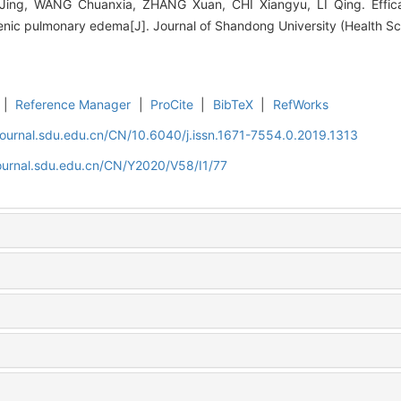
ng, WANG Chuanxia, ZHANG Xuan, CHI Xiangyu, LI Qing. Efficac
enic pulmonary edema[J]. Journal of Shandong University (Health Sc
|
Reference Manager
|
ProCite
|
BibTeX
|
RefWorks
journal.sdu.edu.cn/CN/10.6040/j.issn.1671-7554.0.2019.1313
journal.sdu.edu.cn/CN/Y2020/V58/I1/77