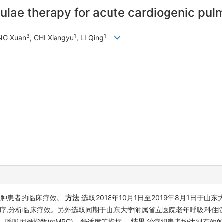
nnulae therapy for acute cardiogenic p
3
1
1
NG Xuan
, CHI Xiangyu
, LI Qing
水肿患者的临床疗效。
方法
选取2018年10月1日至2019年8月1日于
氧疗,分析临床疗效。另外选取同期于山东大学附属省立医院老年呼吸科住
、呼吸困难指数(mMRC)、舒适度等指标。
结果
治疗组患者均达到有效的