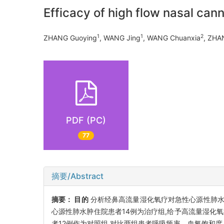
Efficacy of high flow nasal ca
1
1
2
ZHANG Guoying
, WANG Jing
, WANG Chuanxia
, ZHA
PDF (PC)
77
摘要/Abstract
摘要：
目的
分析经鼻高流量湿化氧疗对急性心源性肺
心源性肺水肿住院患者14例为治疗组,给予高流量湿化
者12例作为对照组,对比两组患者呼吸频率、血氧饱和度