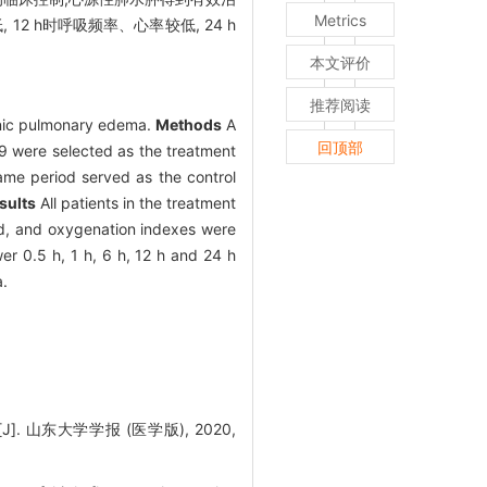
Metrics
 12 h时呼吸频率、心率较低, 24 h
本文评价
推荐阅读
genic pulmonary edema.
Methods
A
回顶部
19 were selected as the treatment
me period served as the control
sults
All patients in the treatment
ed, and oxygenation indexes were
er 0.5 h, 1 h, 6 h, 12 h and 24 h
a.
山东大学学报 (医学版), 2020,