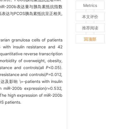
Metrics
中miR-200b表达量与胰岛素抵抗指数
高表达与PCOS胰岛素抵抗呈正相关,
本文评价
推荐阅读
回顶部
rian granulosa cells of patients
with insulin resistance and 42
uantitative reverse transcription
orbidity of overweight, obesity,
stance and controls(all
P
<0.05).
resistance and controls(
P=
0
.
012
,
=-patients with insulin
th miR-200b expression(
r=
0
.
532
,
. The high expression of miR-200b
OS patients.