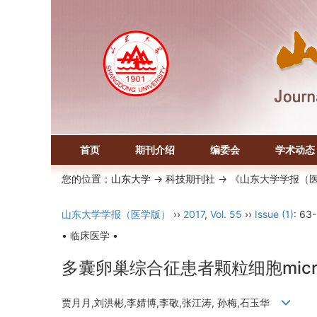
首页
期刊介绍
编委会
学术动态
您的位置：
山东大学
->
科技期刊社
-> 《山东大学学报（
山东大学学报（医学版）
››
2017
,
Vol. 55
››
Issue (1)
: 63
• 临床医学 •
多囊卵巢综合征患者颗粒细胞micr
贾月月,刘洪彬,李婧博,李敬,张江涛, 孙梅,石玉华