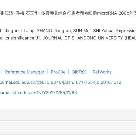
张江涛, 孙梅,石玉华. 多囊卵巢综合征患者颗粒细胞microRNA-200b
 LI Jingbo, LI Jing, ZHANG Jiangtao, SUN Mei, SHI Yuhua. Expressi
and its significance[J]. JOURNAL OF SHANDONG UNIVERSITY (HEAL
|
Reference Manager
|
ProCite
|
BibTeX
|
RefWorks
journal.sdu.edu.cn/CN/10.6040/j.issn.1671-7554.0.2016.1312
journal.sdu.edu.cn/CN/Y2017/V55/I1/63