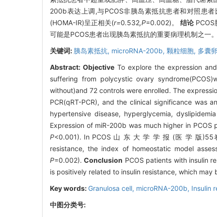
200b表达上调,与PCOS非胰岛素抵抗患者和对照患
(HOMA-IR)呈正相关(
r=
0
.
532
,P
=0.002)。
结论
PCO
可能是PCOS患者出现胰岛素抵抗的重要病理机制之一
关键词:
胰岛素抵抗,
microRNA-200b,
颗粒细胞,
多囊
Abstract:
Objective
To explore the expression and 
suffering from polycystic ovary syndrome(PCOS)wi
without)and 72 controls were enrolled. The expressio
PCR(qRT-PCR), and the clinical significance was a
hypertensive disease, hyperglycemia, dyslipidemi
Expression of miR-200b was much higher in PCOS pati
P
<0.001). In PCOS 山 东 大 学 学 报 (医 学 版
resistance, the index of homeostatic model asses
P
=0.002).
Conclusion
PCOS patients with insulin r
is positively related to insulin resistance, which ma
Key words:
Granulosa cell,
microRNA-200b,
Insulin 
中图分类号: