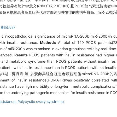
者比较差异有统计学意义(
P=
0
.
012
,P
<0.001);且PCOS胰岛素抵抗患者
S胰岛素抵抗患者高血压等代谢方面远期并发症的患病率较高。miR-200b
。
卵巢综合征
clinicopathological significance of microRNA-200b(miR-200b)in ova
th insulin resistance.
Methods
A total of 120 PCOS patients(78 
n of miR-200b was examined in ovarian granulosa cells by real-time q
nalyzed.
Results
PCOS patients with insulin resistance had higher m
a and metabolic syndrome than PCOS patients without insulin resi
ents with insulin resistance than in PCOS patients without insulin 
)55卷1期 -贾月月,等.多囊卵巢综合征患者颗粒细胞microRNA-200b的表达及影响 \
sment of insulin resistance(HOMA-IR)was positively correlated wi
esistance have high morbidity of long-term metabolic complications
y be the underlying pathogenic mechanism for insulin resistance in PC
resistance,
Polycystic ovary syndrome