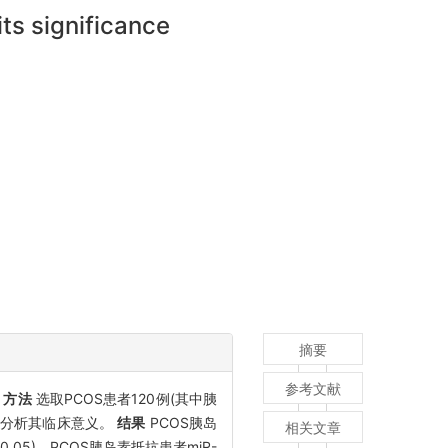
ts significance
摘要
参考文献
。
方法
选取PCOS患者120例(其中胰
,并分析其临床意义。
结果
PCOS胰岛
相关文章
0.05)。PCOS胰岛素抵抗患者miR-