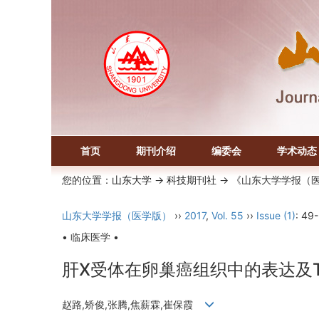
首页
期刊介绍
编委会
学术动态
您的位置：
山东大学
->
科技期刊社
-> 《山东大学学报（
山东大学学报（医学版）
››
2017
,
Vol. 55
››
Issue (1)
: 49
• 临床医学 •
肝X受体在卵巢癌组织中的表达及T0
赵路,矫俊,张腾,焦薪霖,崔保霞