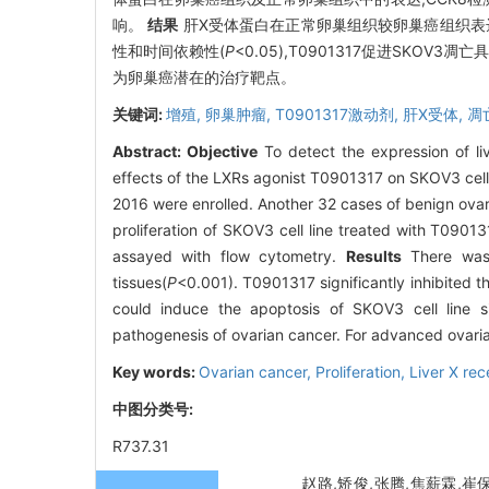
响。
结果
肝X受体蛋白在正常卵巢组织较卵巢癌组织表
性和时间依赖性(
P
<0.05),T0901317促进SKOV3
为卵巢癌潜在的治疗靶点。
关键词:
增殖,
卵巢肿瘤,
T0901317激动剂,
肝X受体,
凋
Abstract:
Objective
To detect the expression of li
effects of the LXRs agonist T0901317 on SKOV3 cell
2016 were enrolled. Another 32 cases of benign ova
proliferation of SKOV3 cell line treated with T090
assayed with flow cytometry.
Results
There was 
tissues(
P
<0.001). T0901317 significantly inhibited t
could induce the apoptosis of SKOV3 cell line sig
pathogenesis of ovarian cancer. For advanced ovaria
Key words:
Ovarian cancer,
Proliferation,
Liver X re
中图分类号:
R737.31
赵路,矫俊,张腾,焦薪霖,崔