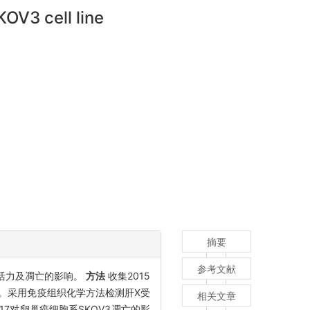
OV3 cell line
摘要
参考文献
胞活力及凋亡的影响。
方法
收集2015
照。采用免疫组织化学方法检测肝X受
相关文章
317对卵巢癌细胞系SKOV3凋亡的影