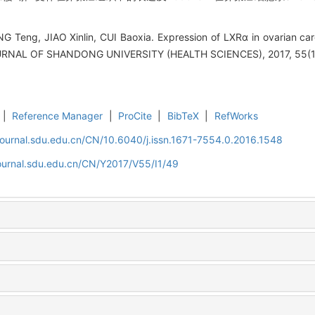
 Teng, JIAO Xinlin, CUI Baoxia. Expression of LXRα in ovarian ca
JOURNAL OF SHANDONG UNIVERSITY (HEALTH SCIENCES), 2017, 55(1
|
Reference Manager
|
ProCite
|
BibTeX
|
RefWorks
journal.sdu.edu.cn/CN/10.6040/j.issn.1671-7554.0.2016.1548
journal.sdu.edu.cn/CN/Y2017/V55/I1/49