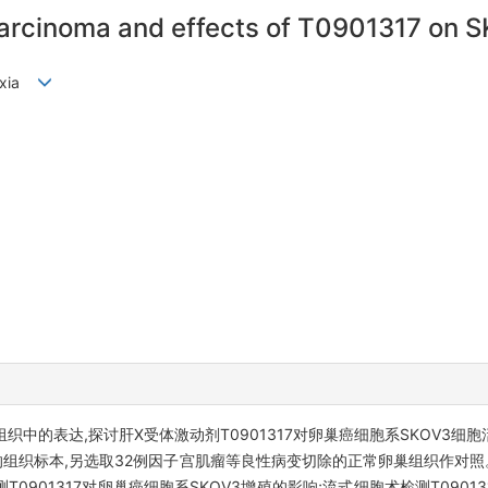
carcinoma and effects of T0901317 on SK
aoxia
中的表达,探讨肝X受体激动剂T0901317对卵巢癌细胞系SKOV3细
者的组织标本,另选取32例因子宫肌瘤等良性病变切除的正常卵巢组织作对
0901317对卵巢癌细胞系SKOV3增殖的影响;流式细胞术检测T0901