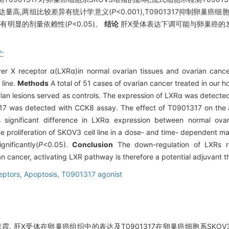
达量高,两组比较差异有统计学意义(
P
<0.001),T0901317抑制卵巢
凋亡具有明显的剂量依赖性(
P
<0.05)。
结论
肝X受体表达下调可能与卵巢癌的
亡
ver X receptor α(LXRα)in normal ovarian tissues and ovarian cancer
 line.
Methods
A total of 51 cases of ovarian cancer treated in our 
rian lesions served as controls. The expression of LXRα was detect
1317 was detected with CCK8 assay. The effect of T0901317 on the 
significant difference in LXRα expression between normal ovar
he proliferation of SKOV3 cell line in a dose- and time- dependent m
nificantly(
P
<0.05).
Conclusion
The down-regulation of LXRs r
n cancer, activating LXR pathway is therefore a potential adjuvant t
ceptors,
Apoptosis,
T0901317 agonist
保霞. 肝X受体在卵巢癌组织中的表达及T0901317在卵巢癌细胞系SKOV