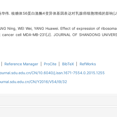
杨华伟. 核糖体S6蛋白激酶4变异体基因表达对乳腺癌细胞增殖的影响[J].
ANG Ning, WEI Wei, YANG Huawei. Effect of expression of ribosomal
reast cancer cell MDA-MB-231[J]. JOURNAL OF SHANDONG UNIVER
|
Reference Manager
|
ProCite
|
BibTeX
|
RefWorks
journal.sdu.edu.cn/CN/10.6040/j.issn.1671-7554.0.2015.1255
journal.sdu.edu.cn/CN/Y2016/V54/I9/32