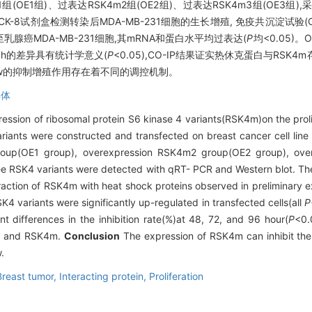
OE1组)、过表达RSK4m2组(OE2组)、过表达RSK4m3组(OE3组),采
表达, CCK-8试剂盒检测转染后MDA-MB-231细胞的生长增殖, 免疫共沉淀试验
腺癌MDA-MB-231细胞,其mRNA和蛋白水平均过表达(
P
均<0.05)。
96 h的差异具有统计学意义(
P
<0.05),CO-IP结果证实热休克蛋白与RSK
K4w的抑制增殖作用存在着不同的调控机制。
异体
ression of ribosomal protein S6 kinase 4 variants(RSK4m)on the prolif
ariants were constructed and transfected on breast cancer cell lin
oup(OE1 group), overexpression RSK4m2 group(OE2 group), ov
ee RSK4 variants were detected with qRT- PCR and Western blot. The p
teraction of RSK4m with heat shock proteins observed in preliminary 
 variants were significantly up-regulated in transfected cells(all
P
 differences in the inhibition rate(%)at 48, 72, and 96 hour(
P
<0.
ein and RSK4m.
Conclusion
The expression of RSK4m can inhibit the 
.
Breast tumor,
Interacting protein,
Proliferation