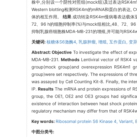
株中,分别设一个阴性对照组(mock组)及过表达RSK4m1组(
Western blotting检测RSK4m的mRNA和蛋白的
体的相互作用。
结果
成功转染RSK4m慢病毒表达载体至乳
72、96 h的细胞抑制率(%)与mock组相比,48、72、
抑制乳腺癌细胞株MDA-MB-231的增殖,并可能与RS
关键词:
核糖体S6激酶4,
乳腺肿瘤,
增殖,
互作蛋白,
变
Abstract:
Objective
To investigate the effect of exp
MDA-MB-231.
Methods
Lentiviral vector of RSK4 v
group(mock group)and overexpression RSK4m1 gr
group)were set respectively. The expressions of thr
was assayed by Cell Counting Kit-8. Finally, the in
IP.
Results
The mRNA and protein expressions of RSK4
group, the OE1, OE2 and OE3 groups had significant
existence of interaction between heat shock prot
regulatory mechanism may differ from that of RSK4w
Key words:
Ribosomal protein S6 Kinase 4,
Variant,
中图分类号: