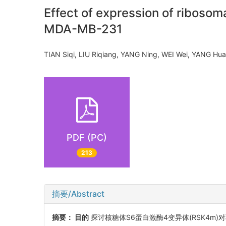
Effect of expression of ribosoma
MDA-MB-231
TIAN Siqi, LIU Riqiang, YANG Ning, WEI Wei, YANG 
PDF (PC)
213
摘要/Abstract
摘要：
目的
探讨核糖体S6蛋白激酶4变异体(RSK4m)对