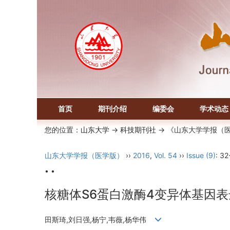
首页
期刊介绍
编委会
学术动态
您的位置：
山东大学
->
科技期刊社
-> 《山东大学学报（
山东大学学报（医学版）
››
2016
,
Vol. 54
››
Issue (9)
: 32
• •
核糖体S6蛋白激酶4变异体基因
田斯琦,刘日强,杨宁,韦薇,杨华伟