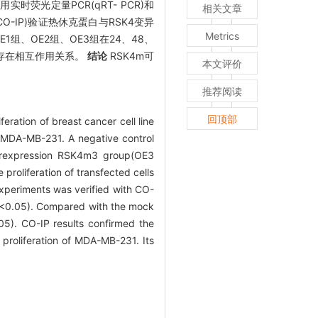
用实时荧光定量PCR(qRT- PCR)和
相关文章
(CO-IP)验证热休克蛋白与RSK4变异
Metrics
OE1组、OE2组、OE3组在24、48、
4m存在相互作用关系。
结论
RSK4m可
本文评价
推荐阅读
回顶部
eration of breast cancer cell line
e MDA-MB-231. A negative control
erexpression RSK4m3 group(OE3
roliferation of transfected cells
experiments was verified with CO-
<0.05). Compared with the mock
05). CO-IP results confirmed the
proliferation of MDA-MB-231. Its