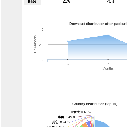
Rate
22%
78%