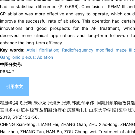
had no statistical difference (P=0.686). Conclusion RFMM Ⅲ and
GP ablation was more effective and easy to operate, which could
improve the successful rate of ablation. This operation had certain
innovations and good prospects for the AF treatment, which
deserved more clinical applications and long-term follow-up to
enhance the long-term efficacy.
Key words:
Atrial fibrillation; Radiofrequency modified maze Ⅲ;
Ganglionic plexus; Ablation
中图分类号:
R654.2
引用本文
程显峰,梁飞,张骞,朱小龙,张海洲,张涛,韩波,邹承伟. 同期射频消融改良迷
宫Ⅲ术+心脏神经节丛消融治疗心房颤动[J]. 山东大学学报(医学版),
2013, 51(2): 53-56.
CHENG Xian-feng, LIANG Fei, ZHANG Qian, ZHU Xiao-long, ZHANG
Hai-zhou, ZHANG Tao, HAN Bo, ZOU Cheng-wei. Treatment of atrial