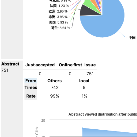
Abstract
Just accepted
Online first
Issue
751
0
0
751
From
Others
local
Times
742
9
Rate
99%
1%