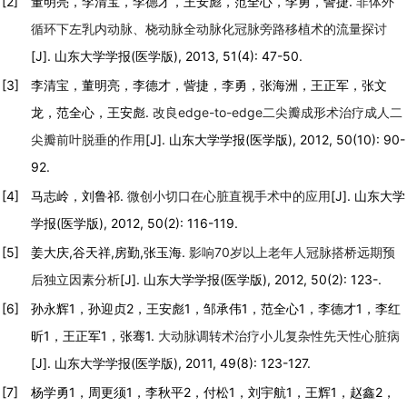
[2]
董明亮，李清宝，李德才，王安彪，范全心，李勇，訾捷.
非体外
循环下左乳内动脉、桡动脉全动脉化冠脉旁路移植术的流量探讨
[J]. 山东大学学报(医学版), 2013, 51(4): 47-50.
[3]
李清宝，董明亮，李德才，訾捷，李勇，张海洲，王正军，张文
龙，范全心，王安彪.
改良edge-to-edge二尖瓣成形术治疗成人二
尖瓣前叶脱垂的作用
[J]. 山东大学学报(医学版), 2012, 50(10): 90-
92.
[4]
马志岭，刘鲁祁.
微创小切口在心脏直视手术中的应用
[J]. 山东大学
学报(医学版), 2012, 50(2): 116-119.
[5]
姜大庆,谷天祥,房勤,张玉海.
影响70岁以上老年人冠脉搭桥远期预
后独立因素分析
[J]. 山东大学学报(医学版), 2012, 50(2): 123-.
[6]
孙永辉1，孙迎贞2，王安彪1，邹承伟1，范全心1，李德才1，李红
昕1，王正军1，张骞1.
大动脉调转术治疗小儿复杂性先天性心脏病
[J]. 山东大学学报(医学版), 2011, 49(8): 123-127.
[7]
杨学勇1，周更须1，李秋平2，付松1，刘宇航1，王辉1，赵鑫2，