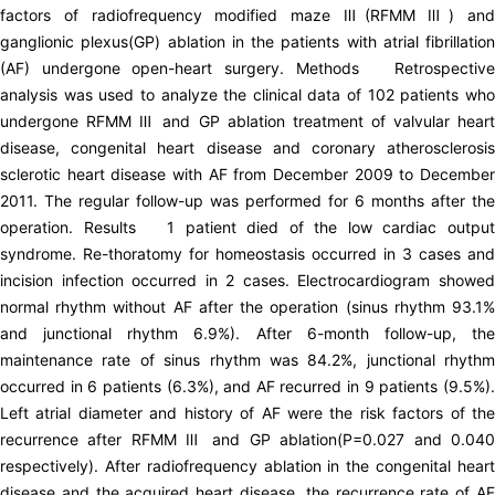
factors of radiofrequency modified maze Ⅲ(RFMM Ⅲ) and
ganglionic plexus(GP) ablation in the patients with atrial fibrillation
(AF) undergone open-heart surgery. Methods Retrospective
analysis was used to analyze the clinical data of 102 patients who
undergone RFMM Ⅲ and GP ablation treatment of valvular heart
disease, congenital heart disease and coronary atherosclerosis
sclerotic heart disease with AF from December 2009 to December
2011. The regular follow-up was performed for 6 months after the
operation. Results 1 patient died of the low cardiac output
syndrome. Re-thoratomy for homeostasis occurred in 3 cases and
incision infection occurred in 2 cases. Electrocardiogram showed
normal rhythm without AF after the operation (sinus rhythm 93.1%
and junctional rhythm 6.9%). After 6-month follow-up, the
maintenance rate of sinus rhythm was 84.2%, junctional rhythm
occurred in 6 patients (6.3%), and AF recurred in 9 patients (9.5%).
Left atrial diameter and history of AF were the risk factors of the
recurrence after RFMM Ⅲ and GP ablation(P=0.027 and 0.040
respectively). After radiofrequency ablation in the congenital heart
disease and the acquired heart disease, the recurrence rate of AF