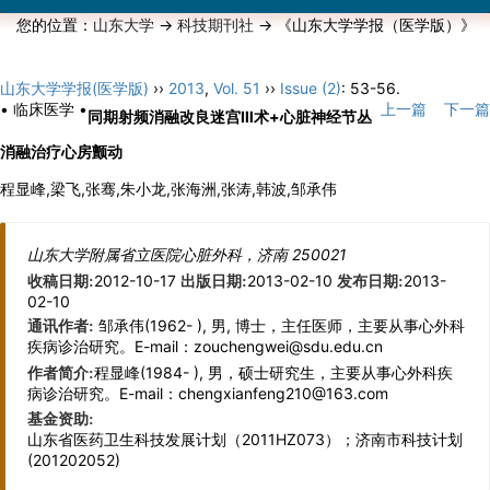
您的位置：
山东大学
->
科技期刊社
-> 《山东大学学报（医学版）》
山东大学学报(医学版)
››
2013
,
Vol. 51
››
Issue (2)
: 53-56.
• 临床医学 •
上一篇
下一篇
同期射频消融改良迷宫Ⅲ术+心脏神经节丛
消融治疗心房颤动
程显峰,梁飞,张骞,朱小龙,张海洲,张涛,韩波,邹承伟
山东大学附属省立医院心脏外科，济南 250021
2012-10-17
2013-02-10
2013-
收稿日期:
出版日期:
发布日期:
02-10
邹承伟(1962- ), 男, 博士，主任医师，主要从事心外科
通讯作者:
疾病诊治研究。E-mail：zouchengwei@sdu.edu.cn
程显峰(1984- ), 男，硕士研究生，主要从事心外科疾
作者简介:
病诊治研究。E-mail：chengxianfeng210@163.com
基金资助:
山东省医药卫生科技发展计划（2011HZ073）；济南市科技计划
(201202052)