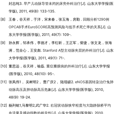
封志纯3.
早产儿动脉导管未闭的床旁外科治疗
[J]. 山东大学学报(医
学版), 2011, 49(8): 133-135.
[8]
王春，谷天祥，于洋，宋来春，张玉海，房勤 .
回顾分析1290例
OPCAB手术EuroSCORE高预测风险与低手术死亡率的关系
[J]. 山
东大学学报(医学版), 2011, 49(7): 109-.
[9]
孙永辉，邹承伟，李德才，李红昕，王正军，訾捷，张文龙，张海
洲，范全心，王安彪.
Stanford A型主动脉夹层的外科治疗
[J]. 山东
大学学报(医学版), 2011, 49(1): 71-.
[10]
董思远，谷天祥，喻磊.
重症瓣膜病的外科治疗
[J]. 山东大学学报
(医学版), 2010, 48(10): 95-.
[11]
张凤伟1， 吴树明2， 曹广庆2， 陆现硕2.
eNOS基因转染治疗兔肺
动脉高压及肺动脉高压危象
[J]. 山东大学学报(医学版), 2010,
48(9): 19-24.
[12]
杨列铭1,马黎明2,武广华2.
右冠状动脉狭窄程度与大隐静脉桥平均
血流量及搏动指数的相关性
[J]. 山东大学学报(医学版), 2010,