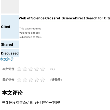
Web of Science
Crossref
ScienceDirect
Search for Cit
Cited
This page requires
you have already
subscribed to WoS.
Shared
Discussed
本文评价