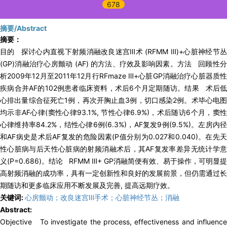
678
摘要/Abstract
摘要：
目的 探讨心内直视下射频消融改良迷宫Ⅲ术 (RFMM Ⅲ)+心脏神经节丛
(GP)消融治疗心房颤动 (AF) 的方法、疗效及影响因素。方法 回顾性分
析2009年12月至2011年12月行RFmaze Ⅲ+心脏GP消融治疗心脏器质性
疾病合并AF的102例患者临床资料，术后6个月定期随访。结果 术后低
心排出量综合征死亡1例，再次开胸止血3例，切口感染2例。术毕心电图
均示非AF心律(窦性心律93.1%, 节性心律6.9%)，术后随访6个月，窦性
心律维持率84.2%，结性心律6例(6.3%)，AF复发9例(9.5%)。左房内径
和AF病史是术后AF复发的危险因素(P值分别为0.027和0.040)。在先天
性心脏病与后天性心脏病的射频消融术后，其AF复发率差异无统计学意
义(P=0.686)。结论 RFMM Ⅲ+ GP消融简便有效、易于操作，可明显提
高射频消融的成功率，具有一定创新性和良好的发展前景，但仍需通过长
期随访和更多临床应用不断发展及完善, 提高远期疗效。
关键词:
心房颤动；改良迷宫Ⅲ手术；心脏神经节丛；消融
Abstract:
Objective To investigate the process, effectiveness and influence