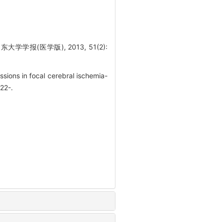
报(医学版), 2013, 51(2):
ions in focal cerebral ischemia-
22-.