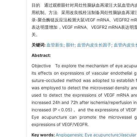
目的 通过观察眼针对局灶性脑缺血再灌注大鼠血管内皮生
用机制。方法 采用改良线栓法制备局灶性脑缺血再灌注模
录-聚合酶链反应法检测大鼠VEGF mRNA、VEGFR2
表达明显增加，VEGF mRNA、VEGFR2 mRNA表
关。
关键词:
血管新生; 眼针; 血管内皮生长因子; 血管内皮
Abstract:
Objective To explore the mechanism of eye acupunc
its effects on expressions of vascular endothelia
suture-occluded method was adopted to establish f
was employed to detect the microvessel density an
used to detect the expressions of VEGF mRNA an
increased 24h and 72h after ischemia/reperfusion 
increased (P＜0.05)， and the expressions of VEGF
Eye acupuncture can promote the microvessel gen
expressions of VEGF/VEGFR.
Key words:
Angiogenesis; Eye acupuncture;Vascular e