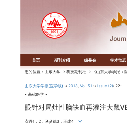
首页
期刊介绍
编委会
学术动态
您的位置：
山东大学
->
科技期刊社
-> 《山东大学学报（
山东大学学报(医学版)
››
2013
,
Vol. 51
››
Issue (2)
: 22-.
• 基础医学 •
眼针对局灶性脑缺血再灌注大鼠VEG
宓丹1，2，马贤德3，王建4