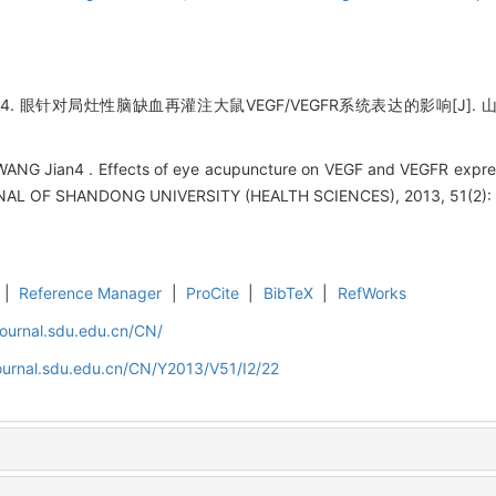
 眼针对局灶性脑缺血再灌注大鼠VEGF/VEGFR系统表达的影响[J]. 山东大学学
WANG Jian4 . Effects of eye acupuncture on VEGF and VEGFR express
URNAL OF SHANDONG UNIVERSITY (HEALTH SCIENCES), 2013, 51(2): 
|
Reference Manager
|
ProCite
|
BibTeX
|
RefWorks
journal.sdu.edu.cn/CN/
ournal.sdu.edu.cn/CN/Y2013/V51/I2/22