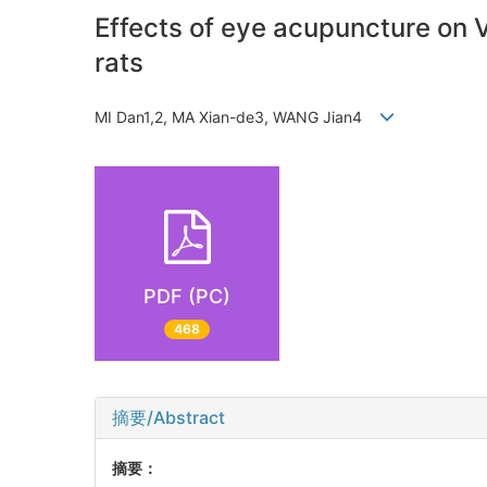
Effects of eye acupuncture on 
rats
MI Dan1,2, MA Xian-de3, WANG Jian4
PDF (PC)
468
摘要/Abstract
摘要：