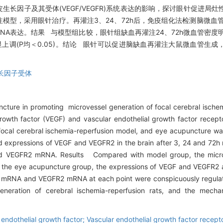
长因子及其受体(VEGF/VEGFR)系统表达的影响，探讨眼针促进局
型，采用眼针治疗。再灌注3、24、72h后，免疫组化法检测脑微血管密度
 mRNA表达。结果 与模型组比较，眼针组缺血再灌注24、72h微血管密度明
达明显上调(P均＜0.05)。结论 眼针可以促进脑缺血再灌注大鼠微血管生成，
生长因子受体
ture in promoting microvessel generation of focal cerebral ischem
l growth factor (VEGF) and vascular endothelial growth factor re
ocal cerebral ischemia-reperfusion model, and eye acupuncture wa
d expressions of VEGF and VEGFR2 in the brain after 3, 24 and 72
d VEGFR2 mRNA. Results Compared with model group, the microve
in the eye acupuncture group, the expressions of VEGF and VEGFR2 
 mRNA and VEGFR2 mRNA at each point were conspicuously regulat
eration of cerebral ischemia-reperfusion rats, and the mechan
ndothelial growth factor; Vascular endothelial growth factor recept