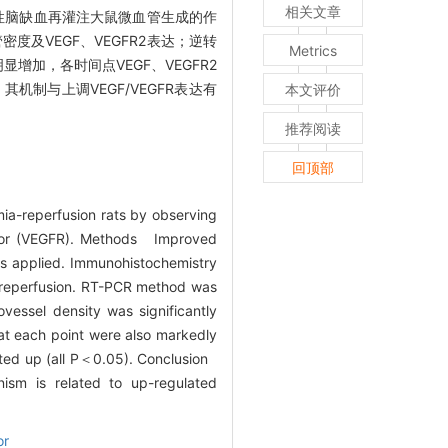
相关文章
灶性脑缺血再灌注大鼠微血管生成的作
及VEGF、VEGFR2表达；逆转
Metrics
显增加，各时间点VEGF、VEGFR2
其机制与上调VEGF/VEGFR表达有
本文评价
推荐阅读
回顶部
ia-reperfusion rats by observing
ceptor (VEGFR). Methods Improved
s applied. Immunohistochemistry
h reperfusion. RT-PCR method was
ssel density was significantly
at each point were also markedly
ed up (all P＜0.05). Conclusion
ism is related to up-regulated
or