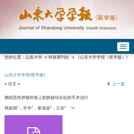
Togg
navig
您的位置：
山东大学
->
科技期刊社
-> 《山东大学学报（医学版）》
山东大学学报(医学版)
• 论文 •
上一篇
胸部恶性肿瘤所致上腔静脉综合征的手术治疗
1
1
2
1
韩振国
，辛华
，黄海波
，王岩