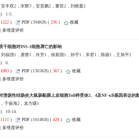
5): 1-5.
(
 )
 236
)
 |
5): 6.
(
 )
 367
)
 |
5): 10-14.
(
 )
 428
)
 |