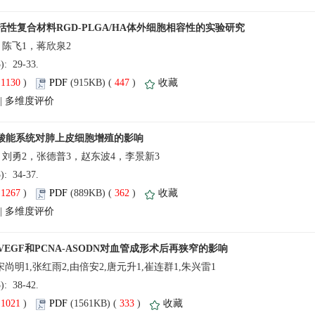
5): 29-33.
(
 )
 447
)
 |
，刘勇2，张德普3，赵东波4，李景新3
5): 34-37.
(
 )
 362
)
 |
5): 38-42.
(
 )
 333
)