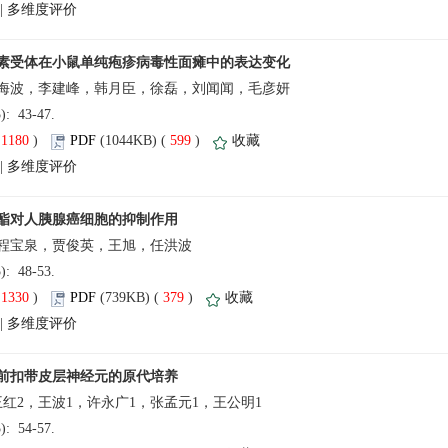
 |
5): 43-47.
(
 )
 599
)
 |
5): 48-53.
(
 )
 379
)
 |
5): 54-57.