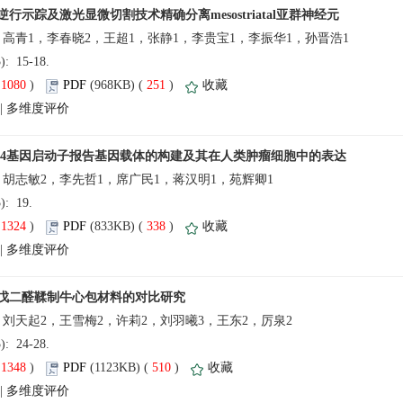
5): 15-18.
(
 )
 251
)
 |
5): 19.
(
 )
 338
)
 |
5): 24-28.
(
 )
 510
)
 |