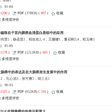
5): 81-84.
(
 )
 907
)
 |
5): 85-89.
(
 )
 601
)
 |
5): 90-93.
(
 )
 316
)
 |