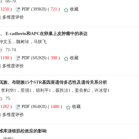
5): 66-70.
(
 )
 721
)
 |
5): 71-74.
(
 )
 398
)
 |
5): 75.
(
 )
 1480
)
 |