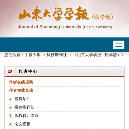
Toggl
 ->