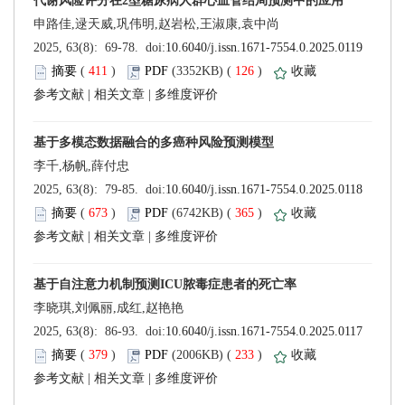
 (
 )
 126
)
 |
 |
 (
 )
 365
)
 |
 |
 (
 )
 233
)
 |
 |