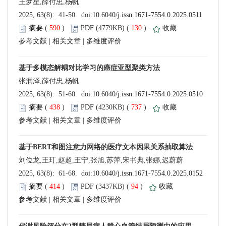
 (
 )
 130
)
 |
 |
 (
 )
 737
)
 |
 |
 (
 )
 94
)
 |
 |