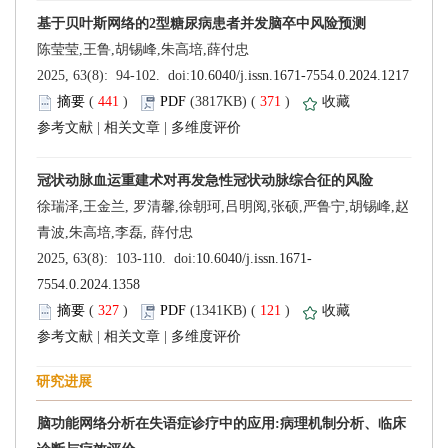
 (
 )
 371
)
 |
 |
 (
 )
 121
)
 |
 |