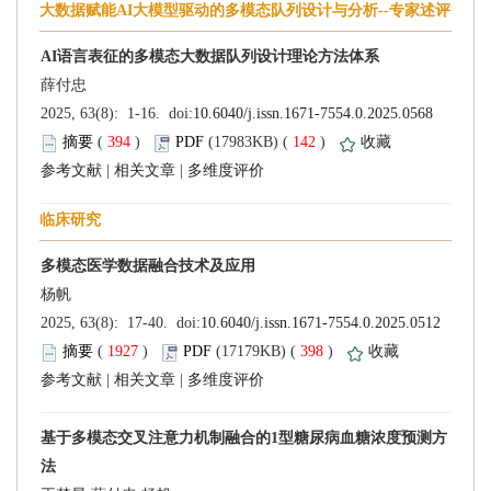
 (
 )
 142
)
 |
 |
 (
 )
 398
)
 |
 |