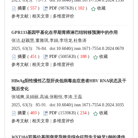
 (
 )
 102
)
 |
 |
 (
 )
 188
)
 |
 |
 (
 )
 234
)
 |
 |