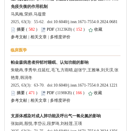
 (
 )
 152
)
 |
 |
 (
 )
 166
)
 |
 |