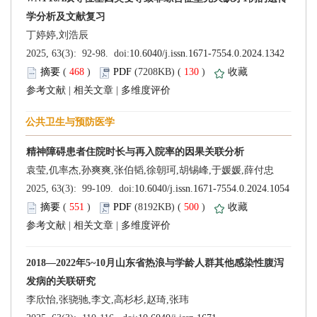
 (
 )
 130
)
 |
 |
 (
 )
 500
)
 |
 |