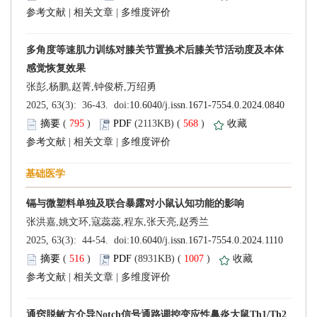
 |
 |
 (
 )
 568
)
 |
 |
 (
 )
 1007
)
 |
 |