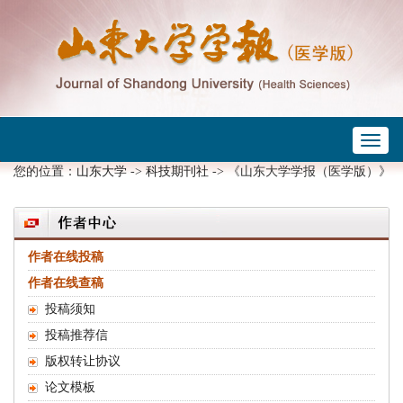
Toggl
 ->