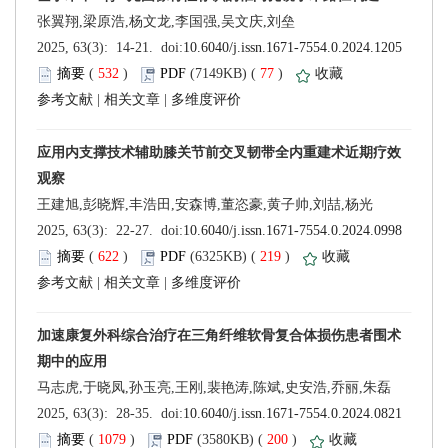
 (
 )
 77
)
 |
 |
 (
 )
 219
)
 |
 |
 (
 )
 200
)