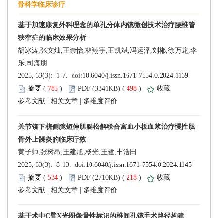
 (
 )
 498
)
 |
 |
 (
 )
 218
)
 |
 |