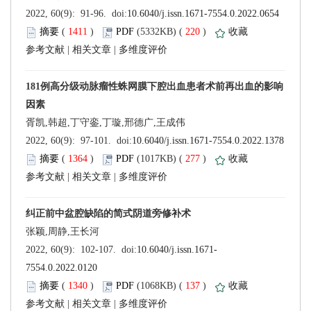
 (
 )
 220
)
 |
 |
 (
 )
 277
)
 |
 |
 (
 )
 137
)
 |
 |