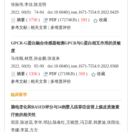
 (
 )
 193
)
 |
 |
 (
 )
 310
)
 |
 |