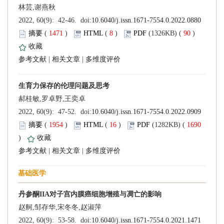
 (
 )
 8
)
 90
)
 |
 |
 (
 )
 16
)
 1690
)
 |
 |