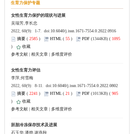
 (
 )
 55
)
 1095
)
 |
 |
 (
 )
 21
)
 905
)
 |
 |