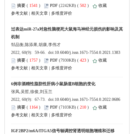
 (
 )
 502
)
 |
 |
 (
 )
 423
)
 |
 |
 (
 )
 210
)
 |
 |