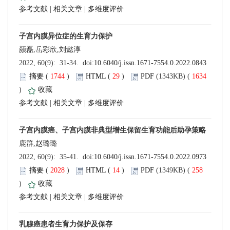
 |
 |
 (
 )
 29
)
 1634
)
 |
 |
 (
 )
 14
)
 258
)
 |
 |