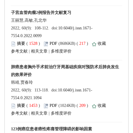
 (
 )
 217
)
 |
 |
 (
 )
 209
)
 |
 |