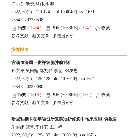
 (
 )
 374
)
 |
 |
 (
 )
 183
)
 |
 |