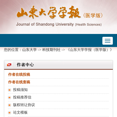
Toggl
 ->