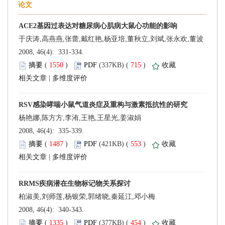
于庆涛,高燕燕,张蕾,戴红艳,杨亚培,董秋立,刘斌,张永欢,董波
 2008, 46(4): 331-334.
 (
 )
 715
)
 |
杨艳娜,陈方方,李洧,王艳,王星光,姜淑娟
 2008, 46(4): 335-339.
 (
 )
 553
)
 |
柏淑美,刘师莲,杨银荣,郭绪晓,秦延江,邓小梅
 2008, 46(4): 340-343.
 (
 )
 454
)