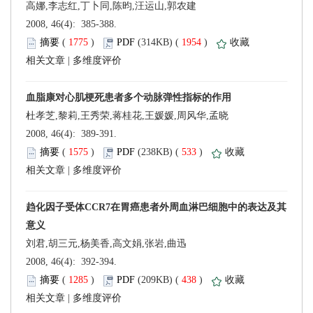
高娜,李志红,丁卜同,陈昀,汪运山,郭农建
 2008, 46(4): 385-388.
 (
 )
 1954
)
 |
杜孝芝,黎莉,王秀荣,蒋桂花,王媛媛,周风华,孟晓
 2008, 46(4): 389-391.
 (
 )
 533
)
 |
刘君,胡三元,杨美香,高文娟,张岩,曲迅
 2008, 46(4): 392-394.
 (
 )
 438
)
 |