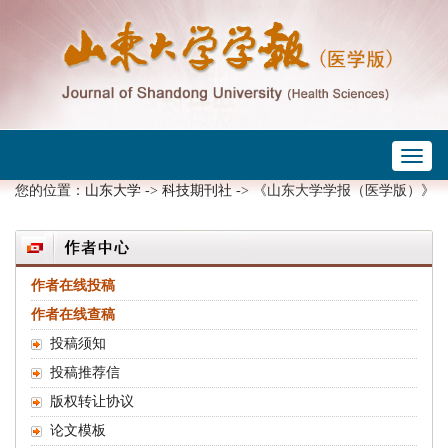
Toggl
 ->