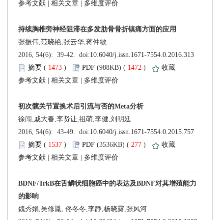
 |
 |
 (
 )
 1472
)
 |
 |
 (
 )
 277
)
 |
 |