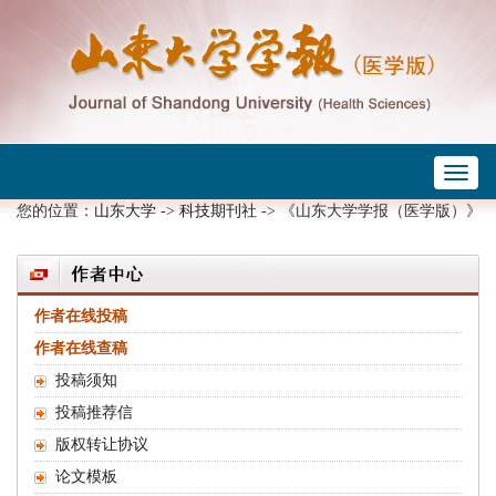
Toggl
 ->