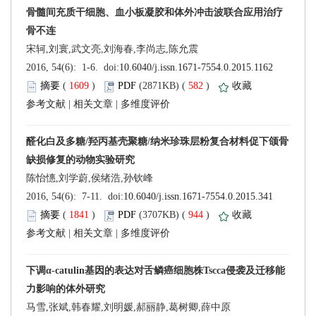
 (
 )
 582
)
 |
 |
 (
 )
 944
)
 |
 |