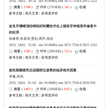
 (
 )
 341
)
 |
 |
 (
 )
 533
)
 |
 |
 (
 )
 818
)
 |
 |