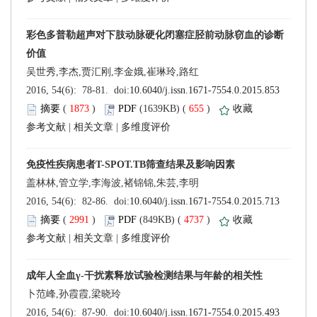
 (
 )
 655
)
 |
 |
 (
 )
 4737
)
 |
 |