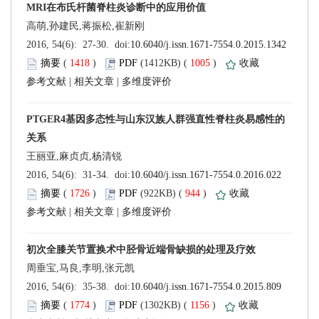
 (
 )
 1005
)
 |
 |
 (
 )
 944
)
 |
 |
 (
 )
 1156
)