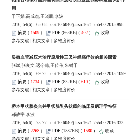
 (
 )
 402
)
 |
 |
 (
 )
 610
)
 |
 |
 (
 )
 1580
)
 |
 |