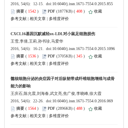
 (
 )
 408
)
 |
 |
 (
 )
 345
)
 |
 |
 (
 )
 488
)
 |
 |