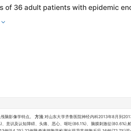
es of 36 adult patients with epidemic en
及颅脑影像学特点。
方法
对山东大学齐鲁医院神经内科2013年8月到20
、意识及认知障碍、头痛、恶心、呕吐(86.1%)、脑膜刺激征(80.6%),帕金森
54.2%),22例脑脊液细胞学检测出现异常细胞反应,16例(72.7%)混合