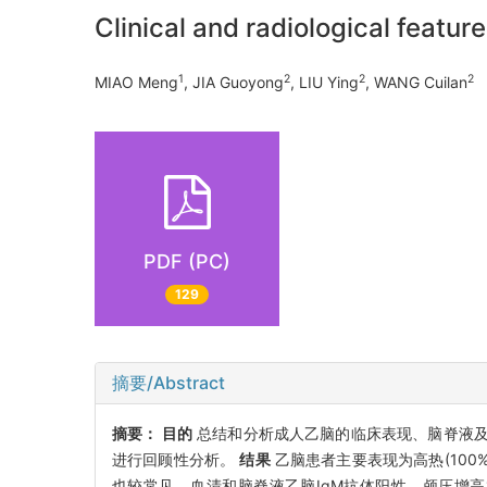
Clinical and radiological featur
1
2
2
2
MIAO Meng
, JIA Guoyong
, LIU Ying
, WANG Cuilan
PDF (PC)
129
摘要/Abstract
摘要：
目的
总结和分析成人乙脑的临床表现、脑脊液
进行回顾性分析。
结果
乙脑患者主要表现为高热(100%)
也较常见。血清和脑脊液乙脑IgM抗体阳性。颅压增高13例(