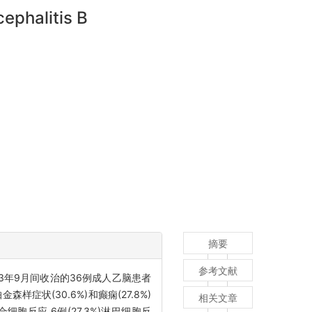
cephalitis B
摘要
参考文献
13年9月间收治的36例成人乙脑患者
样症状(30.6%)和癫痫(27.8%)
相关文章
细胞反应,6例(27.3%)淋巴细胞反