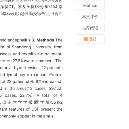
Metrics
%)行颅脑CT。累及丘脑13例(59.1%),累
临床表现为急性脑炎综合征,可合并
本文评价
推荐阅读
回顶部
emic encephalitis B.
Methods
The
tal of Shandong University, from
usness and cognitive impairment,
isorders(27.8%)were common. The
cranial hypertension, 22 patients
red lymphocyte reaction. Protein
M of 23 patients(95.8%)increased.
d in thalamus(13 cases, 59.1%),
(5 cases, 22.7%). A total of 4
drome, 山 东 大 学 学 报 (医 学 版)56卷2
atures of CSF present the
 commonly appear in thalamus.