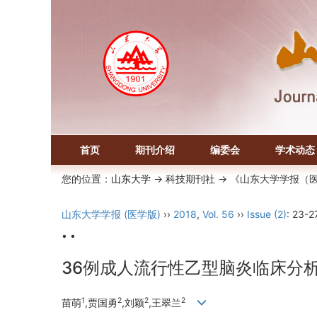
首页
期刊介绍
编委会
学术动态
您的位置：
山东大学
->
科技期刊社
-> 《山东大学学报（
山东大学学报 (医学版)
››
2018
,
Vol. 56
››
Issue (2)
: 23-27
• •
36例成人流行性乙型脑炎临床分
1
2
2
2
苗萌
,贾国勇
,刘颖
,王翠兰