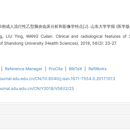
6例成人流行性乙型脑炎临床分析和影像学特点[J]. 山东大学学报 (医学版), 2018,
 LIU Ying, WANG Cuilan. Clinical and radiological features of 
 of Shandong University (Health Sciences), 2018, 56(2): 23-27.
|
Reference Manager
|
ProCite
|
BibTeX
|
RefWorks
journal.sdu.edu.cn/CN/10.6040/j.issn.1671-7554.0.2017.1013
journal.sdu.edu.cn/CN/Y2018/V56/I2/23