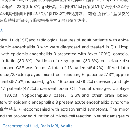
.2%)IgA、23例(95.8%)IgM升高。22例(61.1%)行颅脑MRI,17例(47.2
6%)和其他脑叶5例(22.7%),4例(18.2%)未见异常。
结论
流行性乙型脑炎的
胞反应持续时间长;丘脑损害是最常见的影像学改变。
人
pinal fluid(CSF)and radiological features of adult patients with epid
idemic encephalitis B who were diagnosed and treated in Qilu Hospi
 with epidemic encephalitis B presented with fever(100%), conscio
 irritation(80.6%). Parkinson-like symptoms(30.6%)and seizure d
rum and CSF was found. A total of 13 patients(54.2%)suffered intra
ents(72.7%)displayed mixed-cell reaction, 6 patients(27.3%)appea
atients(87.5%)increased, IgA of 19 patients(79.2%)increased, and Ig
, 17 patients(47.2%)underwent brain CT. Neural damages displaye
s, 13.6%), hippocampus(3 cases, 13.6%)and other brain lobes
ts with epidemic encephalitis B present acute encephalitic syn
panied with extrapyramid symptoms. The important fe
ls and the prolonged duration of mixed-cell reaction. Neural damages
s,
Cerebrospinal fluid,
Brain MRI,
Adults