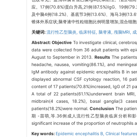
应。17例(70.8%)蛋白升高,21例(87.5%)IgG、19例(79
及中脑4例(18.2%)、基底节3例(13.6%)、海马3例(13.
锥体外系症状;脑脊液中性粒细胞比例明显增加,混合细
关键词:
流行性乙型脑炎,
临床特征,
脑脊液,
颅脑MRI,
成
Abstract:
Objective
To investigate clinical, cerebros
data were collected from 36 adult patients with ep
August to September in 2013.
Results
The patients
headache, nausea, vomiting(86.1%), and meningeal
IgM antibody against epidemic encephalitis B in se
displayed abnormal CSF cytology reaction, 16 pati
content of 17 patients(70.8%)increased, IgG of 21 p
A total of 22 patients(61.1%)underwent brain MRI
midbrain(4 cases, 18.2%), basal ganglia(3 case
patients(18.2%)were normal.
Conclusion
The patien
期 -苗萌,等.36例成人流行性乙型脑炎临床分析和影像学特点 \=-accom
significant increase of the proportion of neutrophi
Key words:
Epidemic encephalitis B,
Clinical feature