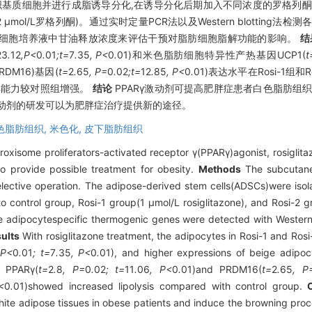
织基质细胞并进行成脂诱导分化,在诱导分化后期加入不同浓度的罗格列酮
加入2 μmol/L罗格列酮)。通过实时定量PCR法以及Western blotting
细胞培养液中甘油释放浓度来评估干预对脂肪细胞脂解功能的影响。
结
23
.
12
,P<
0
.
01
;t=
7
.
35
, P<
0
.
01)和米色脂肪细胞特异性产热基因UCP1(
t
RDM16)基因(
t=
2
.
65
, P=
0
.
02
;t=
12
.
85
, P<
0
.
01)表达水平在Rosi-1组和R
脂解能力较对照组增强。
结论
PPARγ激动剂可提高肥胖症患者白色脂肪组
激动剂的研发可以为肥胖症治疗提供新的途径。
色脂肪组织,
米色化,
皮下脂肪组织
roxisome proliferators-activated receptor γ(PPARγ)agonist, rosiglit
to provide possible treatment for obesity.
Methods
The subcutane
ective operation. The adipose-derived stem cells(ADSCs)were isola
o control group, Rosi-1 group(1 μmol/L rosiglitazone), and Rosi-2 g
e adipocytespecific thermogenic genes were detected with Western
ults
With rosiglitazone treatment, the adipocytes in Rosi-1 and Rosi
 P<
0
.
01
; t=
7
.
35
, P<
0
.
01), and higher expressions of beige adipoc
, PPARγ(
t=
2
.
8
, P=
0
.
02
; t=
11
.
06
, P<
0
.
01)and PRDM16(
t=
2
.
65
, P
<
0
.
01)showed increased lipolysis compared with control group.
white adipose tissues in obese patients and induce the browning proc