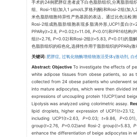
手术的24例肥胖症患者皮下白色脂肪组织,分离脂肪组
组、Rosi-1组(加入1 μmol/L罗格列酮)和Rosi-2组(
米色脂肪细胞特异性产热基因的表达。通过比色法检测
Rosi-2组成熟脂肪细胞表现多脂滴外形,UCP1蛋白(
t=
PPARγ(
t=
2
.
8
, P=
0
.
02
;t=
11
.
06
, P<
0
.
01)和PR16结构(P
组(
t=
2
.
76
, P=
0
.
02
)
和Rosi-2组(
t=
5
.
83
, P<
0
.
01)的
色脂肪组织的棕色化,选择性作用于脂肪组织的PPARγ
关键词:
肥胖症,
过氧化物酶增殖物激活受体γ激动剂,
白
Abstract:
Objective
To investigate the effects of pe
white adipose tissues from obese patients, so as 
collected from 24 obese patients who underwent sel
into mature adipocytes, which were then divided int
expressions of uncoupling protein 1(UCP1)and beig
Lipolysis was analyzed using colorimetric assay.
Res
lipid droplets, higher expression of UCP1(
t=
23
.
12
,
including UCP1(
t=
2
.
63
, P=
0
.
03
; t=
9
.
86
, P<
0
.
01)
group(
t=
2
.
76
, P=
0
.
02)and Rosi-2 group(
t=
5
.
83
, P
enhance the differentiation of beige adipocytes in 