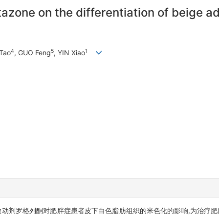
tazone on the differentiation of beige 
4
5
1
Tao
, GUO Feng
, YIN Xiao
γ)激动剂罗格列酮对肥胖症患者皮下白色脂肪组织的米色化的影响,为治疗