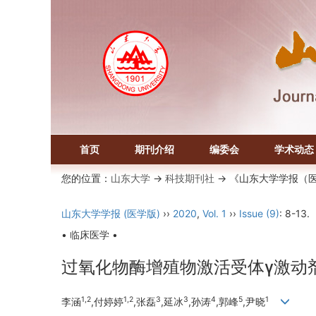
首页
期刊介绍
编委会
学术动态
您的位置：
山东大学
->
科技期刊社
-> 《山东大学学报（
山东大学学报 (医学版)
››
2020
,
Vol. 1
››
Issue (9)
: 8-13.
• 临床医学 •
过氧化物酶增殖物激活受体γ激动
1,2
1,2
3
3
4
5
1
李涵
,付婷婷
,张磊
,延冰
,孙涛
,郭峰
,尹晓