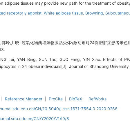
n adipose tissues may provide new path for the treatment of obesit
ted receptor γ agonist,
White adipose tissue,
Browning,
Subcutaneou
涛,郭峰,尹晓. 过氧化物酶增殖物激活受体γ激动剂对24例肥胖症患者米色脂
13.
ANG Lei, YAN Bing, SUN Tao, GUO Feng, YIN Xiao. Effects of PPA
dipocytes in 24 obese individuals[J]. Journal of Shandong University
|
Reference Manager
|
ProCite
|
BibTeX
|
RefWorks
journal.sdu.edu.cn/CN/10.6040/j.issn.1671-7554.0.2020.0266
ournal.sdu.edu.cn/CN/Y2020/V1/I9/8