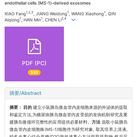
endothelial cells (MS-1)-derived exosomes
1,2,3
1
1
XIAO Fang
, JIANG Weidong
, WANG Xiaohong
, QIN
1
1
2,4
Aiqiong
, HAN Min
, CHEN Li
PDF (PC)
530
摘要/Abstract
摘要：
目的
建立小鼠胰岛微血管内皮细胞来源的外泌体的提取
和鉴定方法,为糖尿病胰岛微血管内皮受损的发病机制研究及重
建胰岛微循环完整性的应用提供必要材料。
方法
选取小鼠胰岛
微血管内皮细胞株(MS-1)细胞作为研究对象, 取其培养上清液,
经多步离心结合蔗糖/D2O垫超速离心方法获取提取物,然后采