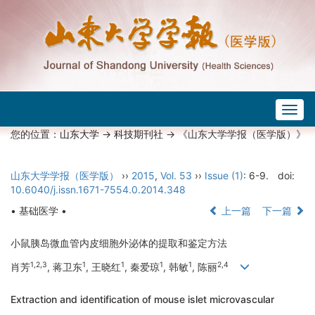
Togg
navig
您的位置：
山东大学
->
科技期刊社
-> 《山东大学学报（医学版）》
山东大学学报（医学版）
››
2015
,
Vol. 53
››
Issue (1)
: 6-9.
doi:
10.6040/j.issn.1671-7554.0.2014.348
• 基础医学 •
上一篇
下一篇
小鼠胰岛微血管内皮细胞外泌体的提取和鉴定方法
1,2,3
1
1
1
1
2,4
肖芳
, 蒋卫东
, 王晓红
, 秦爱琼
, 韩敏
, 陈丽
Extraction and identification of mouse islet microvascular