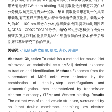
用透射电镜和Western blotting 法对提取物进行形态和蛋白成
分分析,以确定其是否为外泌体。
结果
提取物呈形态均一的类圆
形囊泡,有完整双层膜包绕,内部含有低电子密度物质。囊泡大小
约为40～100 nm,可散在分布,也可聚集成团,提取物均阳性表
达CD63、CD9和TSG101分子。
结论
经过形态和蛋白成分分
析证实所提取到的物质正是MS-1细胞来源的外泌体,便于后续
临床和基础研究工作的开展。
关键词:
小鼠胰岛内皮细胞,
提取,
离心,
外泌体
Abstract:
Objective
To establish a method for mouse islet
microvascular endothelial cells (MS-1)-derived exosome
extraction and identification.
Methods
Exosomes from the
supernatant of MS-1 cells were collected by the
combination of step-by-step centrifugations and
ultracentrifugation, then characterized by transmission
electron microscopy (TEM) and Western blotting.
Results
The extract was of round vesicle structure, surrounded by
an intact double membrane, containing low electron