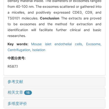
density material inside. The diameters of exosomes ranged
from 40-100 nm. The exosomes scattered or gathered into
a micelles, and positively expressed CD63, CD9, and
TSG101 molecules.
Conclusion
The extracts are proved
to be exosomes and the method for extraction and
identification will facilitate further clinical and basic
researches.
Key words:
Mouse islet endothelial cells,
Exosome,
Centrifugation,
Isolation
中图分类号:
R587.1
参考文献
相关文章
15
多维度评价