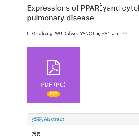
Expressions of PPARγand cytoki
pulmonary disease
LI Qiaorong, WU Dawei, YANG Lei, HAN Jin
PDF (PC)
527
摘要/Abstract
摘要：