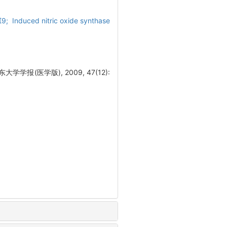
9; Induced nitric oxide synthase
报(医学版), 2009, 47(12):