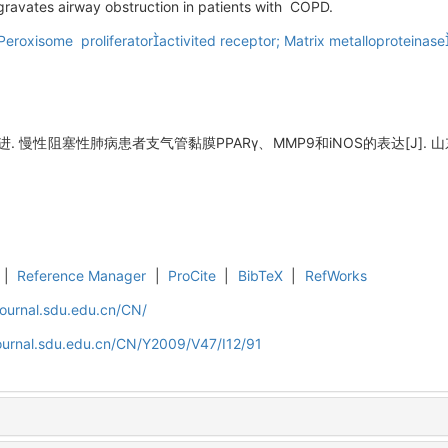
gravates airway obstruction in patients with COPD.
eroxisome proliferatoractivited receptor; Matrix metalloproteinase
性阻塞性肺病患者支气管黏膜PPARγ、MMP9和iNOS的表达[J]. 山东大学学
|
Reference Manager
|
ProCite
|
BibTeX
|
RefWorks
journal.sdu.edu.cn/CN/
journal.sdu.edu.cn/CN/Y2009/V47/I12/91