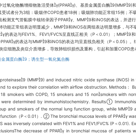
化物酶增殖物激活受体γ(PPARγ)、基质金属蛋白酶9(MMP9)
受试者分为3组：吸烟伴COPD患者18例；吸烟肺功能正常组15例；不
测支气管黏膜中核转录因子PPARγ、MMP9和iNOS的表达，并
吸烟肺功能正常组表达明显减少，MMP9和iNOS在两组表达明显增多，与
γ的表达与FEV1%、FEV1/FVC%呈直线正相关（P＜0.01）；MMP
PPARγ的表达与MMP9和iNOS的表达均呈直线负相关（P＜0.05
内炎症细胞及炎症介质增多，导致肺组织损伤及重构，引起和加重COPD
质金属蛋白酶9；诱生型一氧化氮合酶
oproteinase9 (MMP9) and induced nitric oxide synthase (iNOS) in 
d to explore their correlation with airflow obstruction. Methods： B
s: 18 smokers with COPD, 15 smokers and 15 nonsmokers with norm
 were determined by immunohistochemistry. Results① Immunohist
up and smokers of the normal lung function group, while MMP9 
 function（P＜0.01）. ② The bronchial mucosa levels of PPARγ was p
as inversely correlated with FEV1% and FEV1/FVC% (P＜0.01). Exp
sionsThe decrease of PPARγ in bronchial mucosa of patients 