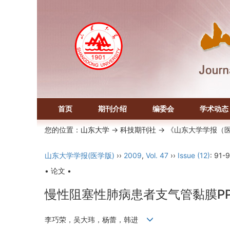
首页
期刊介绍
编委会
学术动态
您的位置：
山东大学
->
科技期刊社
-> 《山东大学学报（
山东大学学报(医学版)
››
2009
,
Vol. 47
››
Issue (12)
: 91-9
• 论文 •
慢性阻塞性肺病患者支气管黏膜PPA
李巧荣，吴大玮，杨蕾，韩进