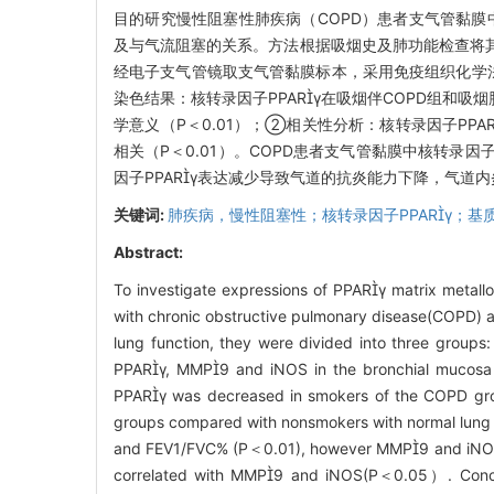
目的研究慢性阻塞性肺疾病（COPD）患者支气管黏膜中过氧
及与气流阻塞的关系。方法根据吸烟史及肺功能检查将其
经电子支气管镜取支气管黏膜标本，采用免疫组织化学法检
染色结果：核转录因子PPARγ在吸烟伴COPD组和
学意义（P＜0.01）；②相关性分析：核转录因子PPAR
相关（P＜0.01）。COPD患者支气管黏膜中核转录因子
因子PPARγ表达减少导致气道的抗炎能力下降，气道
关键词:
肺疾病，慢性阻塞性；核转录因子PPARγ；基
Abstract:
To investigate expressions of PPARγ matrix metall
with chronic obstructive pulmonary disease(COPD) an
lung function, they were divided into three group
PPARγ, MMP9 and iNOS in the bronchial mucosa
PPARγ was decreased in smokers of the COPD gro
groups compared with nonsmokers with normal lung
and FEV1/FVC% (P＜0.01), however MMP9 and iNOS w
correlated with MMP9 and iNOS(P＜0.05）. Conclu