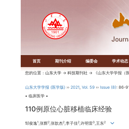
首页
期刊介绍
编委会
学术动态
您的位置：
山东大学
->
科技期刊社
-> 《山东大学学报（
山东大学学报 (医学版)
››
2021
,
Vol. 59
››
Issue (8)
: 86-9
• 临床医学 •
110例原位心脏移植临床经验
1
2
2
2
3
2
邹俊逸
,张辉
,张歆杰
,李子佳
,许明雷
,王东