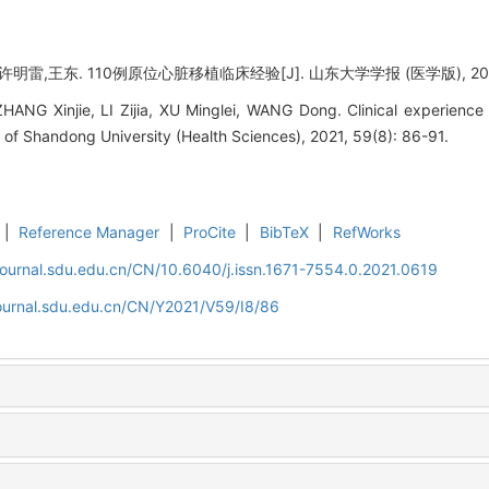
雷,王东. 110例原位心脏移植临床经验[J]. 山东大学学报 (医学版), 2021, 5
ANG Xinjie, LI Zijia, XU Minglei, WANG Dong. Clinical experience 
l of Shandong University (Health Sciences), 2021, 59(8): 86-91.
|
Reference Manager
|
ProCite
|
BibTeX
|
RefWorks
journal.sdu.edu.cn/CN/10.6040/j.issn.1671-7554.0.2021.0619
journal.sdu.edu.cn/CN/Y2021/V59/I8/86