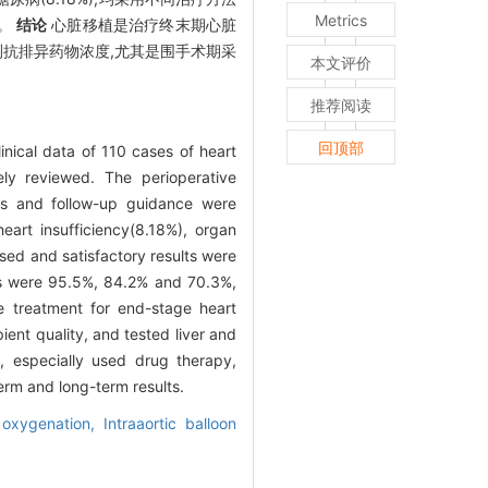
Metrics
年。
结论
心脏移植是治疗终末期心脏
测抗排异药物浓度,尤其是围手术期采
本文评价
。
推荐阅读
回顶部
inical data of 110 cases of heart
ely reviewed. The perioperative
ns and follow-up guidance were
art insufficiency(8.18%), organ
sed and satisfactory results were
tes were 95.5%, 84.2% and 70.3%,
ve treatment for end-stage heart
ent quality, and tested liver and
n, especially used drug therapy,
erm and long-term results.
 oxygenation,
Intraaortic balloon