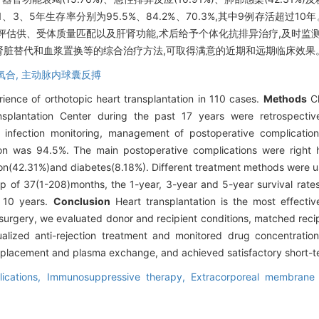
、3、5年生存率分别为95.5%、84.2%、70.3%,其中9例存活超过10
评估供、受体质量匹配以及肝肾功能,术后给予个体化抗排异治疗,及时监
肾脏替代和血浆置换等的综合治疗方法,可取得满意的近期和远期临床效果
氧合,
主动脉内球囊反搏
ience of orthotopic heart transplantation in 110 cases.
Methods
Cl
nsplantation Center during the past 17 years were retrospectiv
infection monitoring, management of postoperative complicatio
n was 94.5%. The main postoperative complications were right he
ction(42.31%)and diabetes(8.18%). Different treatment methods were u
up of 37(1-208)months, the 1-year, 3-year and 5-year survival ra
n 10 years.
Conclusion
Heart transplantation is the most effecti
surgery, we evaluated donor and recipient conditions, matched recipi
dualized anti-rejection treatment and monitored drug concentratio
 replacement and plasma exchange, and achieved satisfactory short-t
lications,
Immunosuppressive therapy,
Extracorporeal membrane