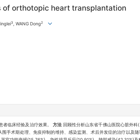
 of orthotopic heart transplantation
3
2
inglei
, WANG Dong
病患者临床经验及治疗效果。
方法
回顾性分析山东省千佛山医院心脏外科(山
资料,从围手术期处理、免疫抑制的维持、感染监测、术后并发症的治疗以及
官功能衰竭(15.76%)、急性排异反应(10.91%)、肺部感染(42.31%)