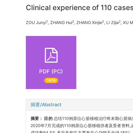
Clinical experience of 110 cases
1
2
2
2
ZOU Junyi
, ZHANG Hui
, ZHANG Xinjie
, LI Zijia
, XU M
PDF (PC)
1079
摘要/Abstract
摘要：
目的
总结110例原位心脏移植治疗终末期心脏
2020年7月完成的110例原位心脏移植供者及受者
成功率94.5%,术后并发症主要有右心功能不全(8.18%)、器