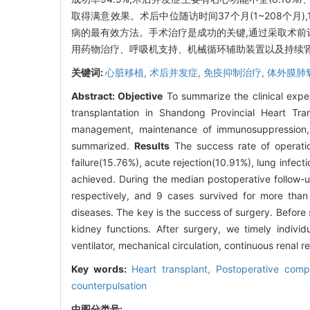
取得满意效果。术后中位随访时间37个月(1~208个月),1
病的最有效方法。手术治疗是成功的关键,通过采取术前
用药物治疗、呼吸机支持、机械循环辅助装置以及持续
关键词:
心脏移植,
术后并发症,
免疫抑制治疗,
体外膜肺
Abstract:
Objective
To summarize the clinical exper
transplantation in Shandong Provincial Heart Tra
management, maintenance of immunosuppression, 
summarized.
Results
The success rate of operatio
failure(15.76%), acute rejection(10.91%), lung infe
achieved. During the median postoperative follow-
respectively, and 9 cases survived for more tha
diseases. The key is the success of surgery. Before 
kidney functions. After surgery, we timely indivi
ventilator, mechanical circulation, continuous renal
Key words:
Heart transplant,
Postoperative comp
counterpulsation
中图分类号: