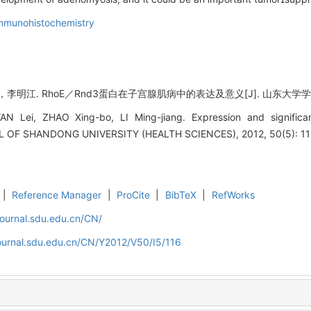
munohistochemistry
. RhoE／Rnd3蛋白在子宫腺肌病中的表达及意义[J]. 山东大学学报(医学版),
AN Lei, ZHAO Xing-bo, LI Ming-jiang. Expression and signifi
L OF SHANDONG UNIVERSITY (HEALTH SCIENCES), 2012, 50(5): 11
|
Reference Manager
|
ProCite
|
BibTeX
|
RefWorks
journal.sdu.edu.cn/CN/
journal.sdu.edu.cn/CN/Y2012/V50/I5/116