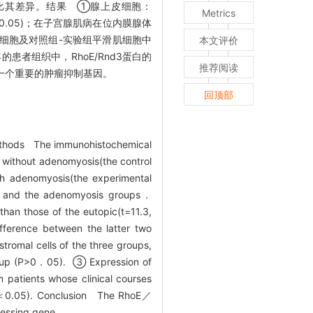
析对比其差异。结果 ①腺上皮细胞：
Metrics
P<0.05)；在子宫腺肌病在位内膜腺体
膜间质细胞及对照组-实验组平滑肌细胞中
本文评价
患者组织中，RhoE/Rnd3蛋白的
推荐阅读
是一个重要的肿瘤抑制基因。
回顶部
Methods The immunohistochemical
without adenomyosis(the control
th adenomyosis(the experimental
mal and the adenomyosis groups．
han those of the eutopic(t=11.3,
fference between the latter two
tromal cells of the three groups,
 group (P>0．05). ③ Expression of
 patients whose clinical courses
s(P＜0.05). Conclusion The RhoE／
ressing gene.