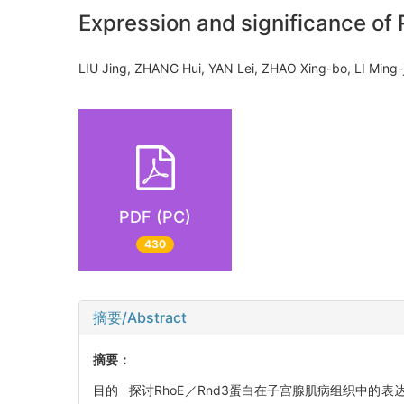
Expression and significance o
LIU Jing, ZHANG Hui, YAN Lei, ZHAO Xing-bo, LI Min
PDF (PC)
430
摘要/Abstract
摘要：
目的 探讨RhoE／Rnd3蛋白在子宫腺肌病组织中的