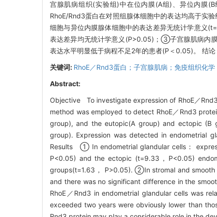
宫腺肌病组织(实验组)中在位内膜(A组)、异位内膜
RhoE/Rnd3蛋白在对照组腺体细胞中的表达均高于实验组在
细胞与异位内膜腺体细胞中的表达差异无统计学意义(t=1.
表达差异均无统计学意义(P>0.05)；③子宫腺肌病内膜
表达水平明显低于病程不足2年的患者(P＜0.05)。 
关键词:
RhoE／Rnd3蛋白；子宫腺肌病；免疫组织化学
Abstract:
Objective To investigate expression of RhoE／Rnd3 
method was employed to detect RhoE／Rnd3 protein 
group), and the eutopic(A group) and ectopic (B g
group). Expression was detected in endometrial g
Results ① In endometrial glandular cells： expressi
P<0.05) and the ectopic (t=9.33，P<0.05) endometr
groups(t=1.63， P>0.05). ②In stromal and smooth mus
and there was no significant difference in the sm
RhoE／Rnd3 in endometrial glandular cells was relat
exceeded two years were obviously lower than tho
Rnd3 protein may play a considerable role in the d