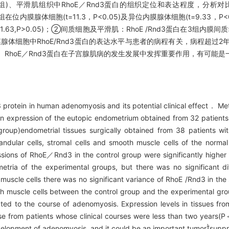
(B组)、平滑肌组织中RhoE／Rnd3蛋白的组织定位和表达程度，分
位内膜腺体细胞(t=11.3，P<0.05)及异位内膜腺体细胞(t=9.33，
63,P>0.05)；②间质细胞及平滑肌：RhoE /Rnd3蛋白在3组内
腺体细胞中RhoE/Rnd3蛋白的表达水平与患者的病程有关，病程超过2年的
结论 RhoE／Rnd3蛋白在子宫腺肌病的发生发展中发挥重要作用，有可能
protein in human adenomyosis and its potential clinical effect． 
expression of the eutopic endometrium obtained from 32 patients 
roup)endometrial tissues surgically obtained from 38 patients wi
landular cells, stromal cells and smooth muscle cells of the nor
ons of RhoE／Rnd3 in the control group were significantly higher t
ia of the experimental groups, but there was no significant di
cle cells there was no significant variance of RhoE /Rnd3 in the s
ooth muscle cells between the control group and the experimental
ed to the course of adenomyosis. Expression levels in tissues from
se from patients whose clinical courses were less than two year
evelopment of adenomyosis, and it could be an important tumorsupp