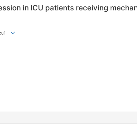
ssion in ICU patients receiving mechani
o-xu1