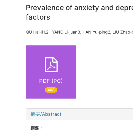
Prevalence of anxiety and depre
factors
QU Hai-li1,2, YANG Li-juan3, HAN Yu-ping2, LIU Zha
PDF (PC)
468
摘要/Abstract
摘要：