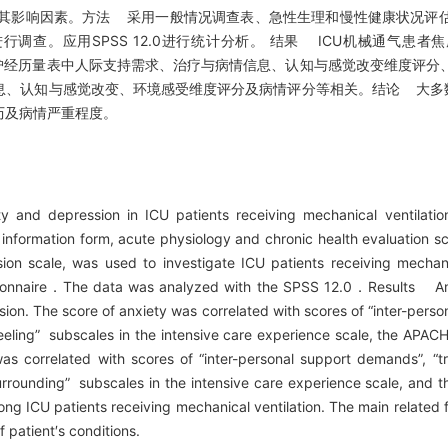
析其影响因素。方法 采用一般情况调查表、急性生理和慢性健康状况评
行调查。应用SPSS 12.0进行统计分析。 结果 ICU机械通气患者
监护经历量表中人际支持需求、治疗与病情信息、认知与感觉改变维度评分
息、认知与感觉改变、环境感受维度评分及病情评分等相关。结论 大多数
历及病情严重程度。
 and depression in ICU patients receiving mechanical ventilati
formation form, acute physiology and chronic health evaluation s
ion scale, was used to investigate ICU patients receiving mechan
estionnaire．The data was analyzed with the SPSS 12.0．Results Am
ession. The score of anxiety was correlated with scores of “inter-per
feeling” subscales in the intensive care experience scale, the APACH
as correlated with scores of “inter-personal support demands”, “tr
surrounding” subscales in the intensive care experience scale, and
g ICU patients receiving mechanical ventilation. The main related 
 patient′s conditions.