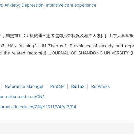
on; Anxiety; Depression; Intensive care experience
2，刘照旭1. ICU机械通气患者焦虑抑郁状况及相关因素[J]. 山东大学学报(医学版),
an3, HAN Yu-ping2, LIU Zhao-xu1. Prevalence of anxiety and depre
and the related factors[J]. JOURNAL OF SHANDONG UNIVERSITY (
|
Reference Manager
|
ProCite
|
BibTeX
|
RefWorks
journal.sdu.edu.cn/CN/
journal.sdu.edu.cn/CN/Y2011/V49/I3/94