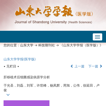
Togg
navig
您的位置：
山东大学
->
科技期刊社
-> 《山东大学学报（医学版）》
山东大学学报(医学版)
• 无栏目 •
上一篇
下一篇
肝移植术后细菌感染病原学分析
于光圣，刘磊，刘军，许世峰，杨凤辉，周旭，公伟，徐延田，卢
俊