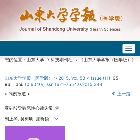
Togg
navig
您的位置：
山东大学
->
科技期刊社
-> 《山东大学学报（医学版）》
山东大学学报（医学版）
››
2015
,
Vol. 53
››
Issue (11)
: 95-
96.
doi:
10.6040/j.issn.1671-7554.0.2015.348
• 病例报道 •
上一篇
亚砷酸导致恶性心律失常1例
刘正琴, 吴树明, 庞昕焱