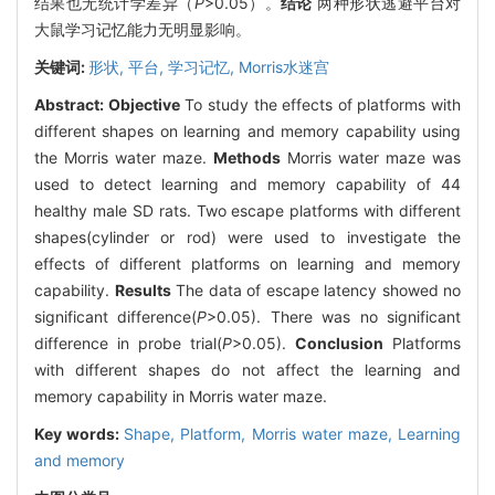
结果也无统计学差异（
P
>0.05）。
结论
两种形状逃避平台对
大鼠学习记忆能力无明显影响。
关键词:
形状,
平台,
学习记忆,
Morris水迷宫
Abstract:
Objective
To study the effects of platforms with
different shapes on learning and memory capability using
the Morris water maze.
Methods
Morris water maze was
used to detect learning and memory capability of 44
healthy male SD rats. Two escape platforms with different
shapes(cylinder or rod) were used to investigate the
effects of different platforms on learning and memory
capability.
Results
The data of escape latency showed no
significant difference(
P
>0.05). There was no significant
difference in probe trial(
P
>0.05).
Conclusion
Platforms
with different shapes do not affect the learning and
memory capability in Morris water maze.
Key words:
Shape,
Platform,
Morris water maze,
Learning
and memory