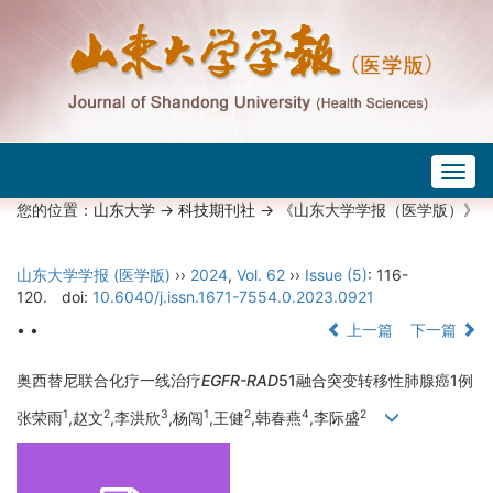
Togg
navig
您的位置：
山东大学
->
科技期刊社
-> 《山东大学学报（医学版）》
山东大学学报 (医学版)
››
2024
,
Vol. 62
››
Issue (5)
: 116-
120.
doi:
10.6040/j.issn.1671-7554.0.2023.0921
• •
上一篇
下一篇
奥西替尼联合化疗一线治疗
EGFR-RAD
51融合突变转移性肺腺癌1例
1
2
3
1
2
4
2
张荣雨
,赵文
,李洪欣
,杨闯
,王健
,韩春燕
,李际盛