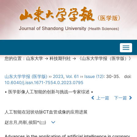
Togg
navig
您的位置：
山东大学
->
科技期刊社
-> 《山东大学学报（医学版）》
山东大学学报 (医学版)
››
2023
,
Vol. 61
››
Issue (12)
: 30-35.
doi:
10.6040/j.issn.1671-7554.0.2023.0795
• 医学影像人工智能的创新与挑战—专家综述 •
上一篇
下一篇
人工智能在冠状动脉CT血管成像的应用进展
赵古月,尚靳,侯阳*(
)
Advances in the application of artificial intelligence in coronary