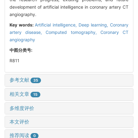
development of artificial intelligence in coronary artery CT
angiography.
Key words:
Artificial intelligence,
Deep learning,
Coronary
artery disease,
Computed tomography,
Coronary CT
angiography
中图分类号:
R811
参考文献
35
相关文章
15
多维度评价
本文评价
推荐阅读
0