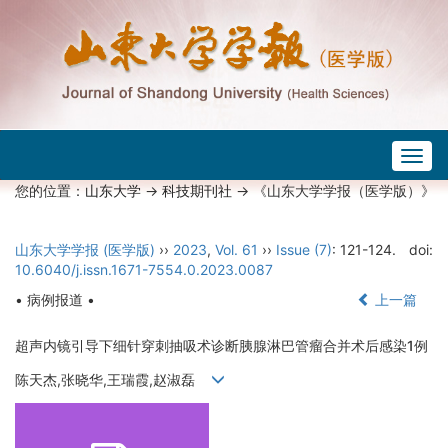
Togg
navig
您的位置：
山东大学
->
科技期刊社
-> 《山东大学学报（医学版）》
山东大学学报 (医学版)
››
2023
,
Vol. 61
››
Issue (7)
: 121-124.
doi:
10.6040/j.issn.1671-7554.0.2023.0087
• 病例报道 •
上一篇
超声内镜引导下细针穿刺抽吸术诊断胰腺淋巴管瘤合并术后感染1例
陈天杰,张晓华,王瑞霞,赵淑磊