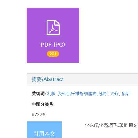
PDF (PC)
221
摘要/Abstract
关键词:
乳腺,
炎性肌纤维母细胞瘤,
诊断,
治疗,
预后
中图分类号:
R737.9
李兆辉,李亮,周飞,郑超,周文重,
引用本文