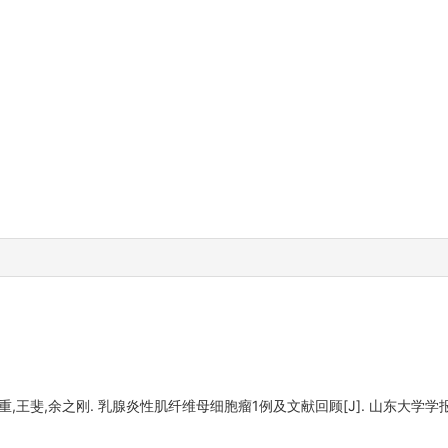
王斐,余之刚. 乳腺炎性肌纤维母细胞瘤1例及文献回顾[J]. 山东大学学报 (医学版),