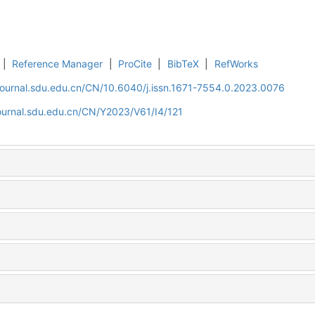
|
Reference Manager
|
ProCite
|
BibTeX
|
RefWorks
journal.sdu.edu.cn/CN/10.6040/j.issn.1671-7554.0.2023.0076
ournal.sdu.edu.cn/CN/Y2023/V61/I4/121