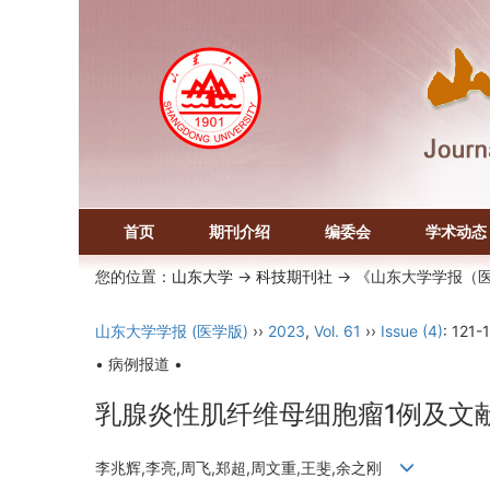
首页
期刊介绍
编委会
学术动态
您的位置：
山东大学
->
科技期刊社
-> 《山东大学学报（
山东大学学报 (医学版)
››
2023
,
Vol. 61
››
Issue (4)
: 121-
• 病例报道 •
乳腺炎性肌纤维母细胞瘤1例及文
李兆辉,李亮,周飞,郑超,周文重,王斐,余之刚